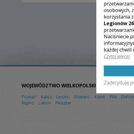
przetwarzani
osobowych, z
korzystania 
Legionów 26
przetwarzani
Naciśniecie p
informacyjny
każdej chwili
Czytaj więcej
Zadecyduję p
WOJEWÓDZTWO WIELKOPOLSKIE – ZOBACZ LIST
Poznań
Kalisz
Leszno
Gniezno
Konin
Piła
Ostrów
Kępno
Luboń
Pleszew