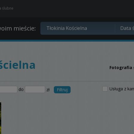
ia ślubne
oim mieście:
ścielna
Fotografia 
Usługa z ka
do
zł
Filtruj