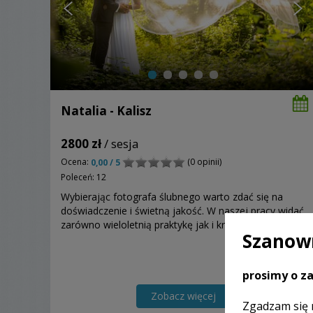
Natalia - Kalisz
2800 zł
/ sesja
Ocena:
(0 opinii)
0,00 / 5
Poleceń: 12
Wybierając fotografa ślubnego warto zdać się na
doświadczenie i świetną jakość. W naszej pracy widać
zarówno wieloletnią praktykę jak i kreatywność.
Szanown
prosimy o za
Zobacz więcej
Zgadzam się 