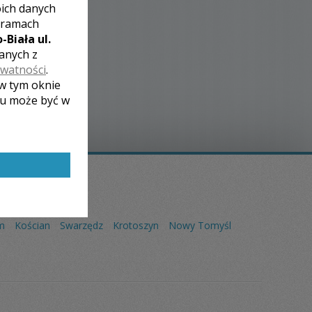
oich danych
 ramach
-Biała ul.
zanych z
ywatności
.
 w tym oknie
lu może być w
m
Kościan
Swarzędz
Krotoszyn
Nowy Tomyśl