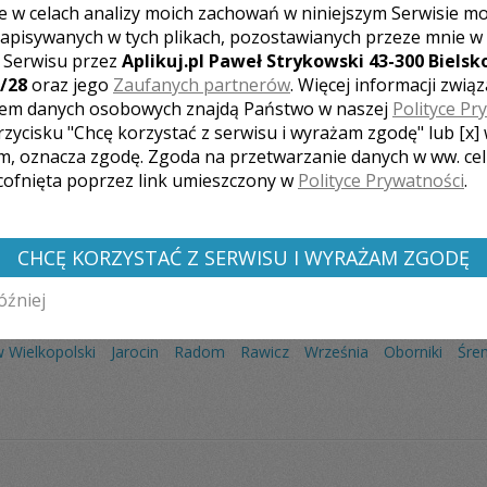
e w celach analizy moich zachowań w niniejszym Serwisie m
apisywanych w tych plikach, pozostawianych przeze mnie w
z Serwisu przez
Aplikuj.pl Paweł Strykowski 43-300 Bielsko
/28
oraz jego
Zaufanych partnerów
. Więcej informacji zwią
em danych osobowych znajdą Państwo w naszej
Polityce Pr
Liczba pozycji:
1
rzycisku "Chcę korzystać z serwisu i wyrażam zgodę" lub [x]
m, oznacza zgodę. Zgoda na przetwarzanie danych w ww. ce
 cofnięta poprzez link umieszczony w
Polityce Prywatności
.
CHCĘ KORZYSTAĆ Z SERWISU I WYRAŻAM ZGODĘ
óźniej
Ę FOTOGRAFÓW Z INNYCH MIAST:
 Wielkopolski
Jarocin
Radom
Rawicz
Września
Oborniki
Śre