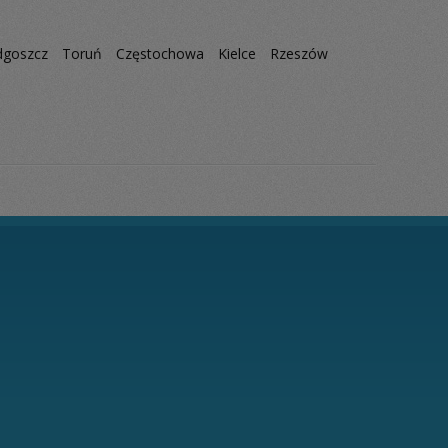
dgoszcz
Toruń
Częstochowa
Kielce
Rzeszów