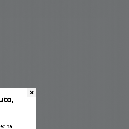
×
uto,
też na