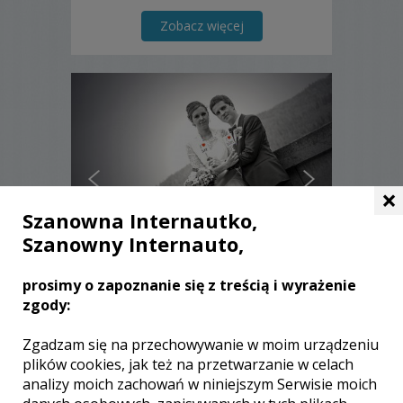
Zobacz więcej
×
Szanowna Internautko,
Szanowny Internauto,
prosimy o zapoznanie się z treścią i wyrażenie
Krzysztof - Goleszów
zgody:
1600 zł
/ sesja
Zgadzam się na przechowywanie w moim urządzeniu
plików cookies, jak też na przetwarzanie w celach
Ocena:
(0 opinii)
0,00 / 5
analizy moich zachowań w niniejszym Serwisie moich
Poleceń: 3