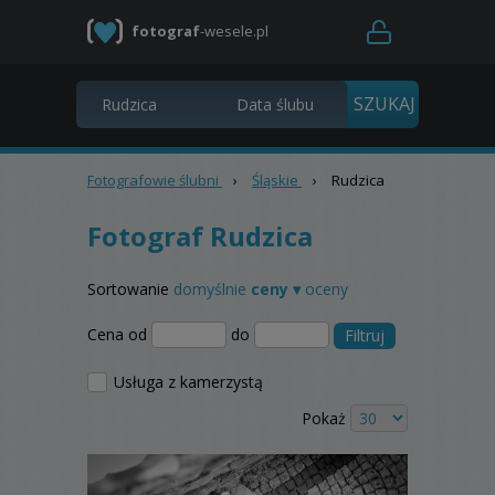
fotograf
-wesele.pl
Fotografowie ślubni
›
Śląskie
›
Rudzica
Fotograf Rudzica
Sortowanie
domyślnie
ceny ▾
oceny
Cena od
do
Filtruj
Usługa z kamerzystą
Pokaż