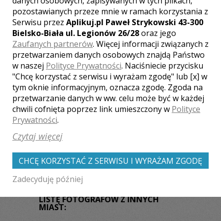
danych osobowych, zapisywanych w tych plikach,
Fotografią interesuję się od dawna i
pozostawianych przeze mnie w ramach korzystania z
staram się wykonywać swoją pracę i
Serwisu przez
Aplikuj.pl Paweł Strykowski 43-300
pajsę najlepiej jak potrafię, tak aby jej
efekty mogły powodować państwa
Bielsko-Biała ul. Legionów 26/28
oraz jego
uśmiech i zadowolenie. Będzie mi
Zaufanych partnerów
. Więcej informacji związanych z
bardzo miło jeśli powierzą mi państwo
przetwarzaniem danych osobowych znajdą Państwo
rolę fotografa, w celu
w naszej
Polityce Prywatności
. Naciśniecie przycisku
udokumentowania na zdjęciach
Zobacz więcej
"Chcę korzystać z serwisu i wyrażam zgodę" lub [x] w
niezapomnianych chwil w państwa
tym oknie informacyjnym, oznacza zgodę. Zgoda na
życiu.
przetwarzanie danych w ww. celu może być w każdej
chwili cofnięta poprzez link umieszczony w
Polityce
Prywatności
.
Liczba pozycji:
2
Czytaj więcej
CHCĘ KORZYSTAĆ Z SERWISU I WYRAŻAM ZGODĘ
Zadecyduję później
WOJEWÓDZTWO ŚLĄSKIE – ZOBACZ
LISTĘ FOTOGRAFÓW Z INNYCH
MIAST: