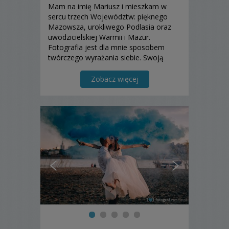
Mam na imię Mariusz i mieszkam w
sercu trzech Województw: pięknego
Mazowsza, urokliwego Podlasia oraz
uwodzicielskiej Warmii i Mazur.
Fotografia jest dla mnie sposobem
twórczego wyrażania siebie. Swoją
pracą chcę dawać uśmiech innym, a
przy tym zapisać małą cząstkę siebie w
Zobacz więcej
tej pięknej dziedzinie sztuki. Do
zobaczenia w kadrze… ;)...