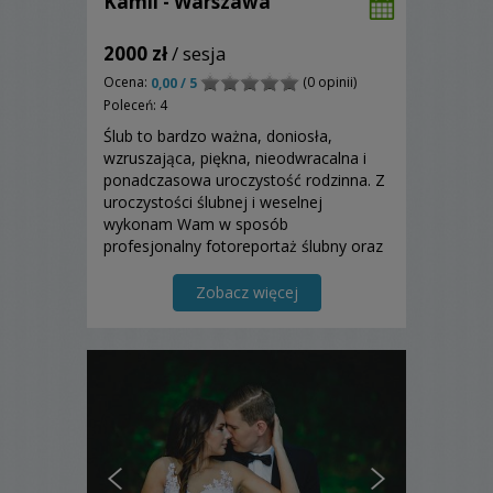
Kamil - Warszawa
2000 zł
/ sesja
Ocena:
(0 opinii)
0,00 / 5
Poleceń: 4
Ślub to bardzo ważna, doniosła,
wzruszająca, piękna, nieodwracalna i
ponadczasowa uroczystość rodzinna. Z
uroczystości ślubnej i weselnej
wykonam Wam w sposób
profesjonalny fotoreportaż ślubny oraz
sesje plenerową. Zapraszam do
zapoznania się z moją ofertą i do
Zobacz więcej
skorzystania z niej.