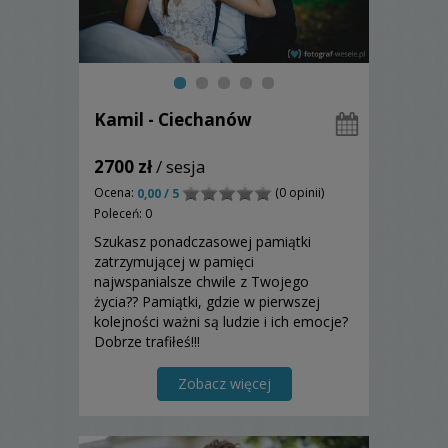
Kamil - Ciechanów
2700 zł
/ sesja
Ocena:
(0 opinii)
0,00 / 5
Poleceń: 0
Szukasz ponadczasowej pamiątki
zatrzymującej w pamięci
najwspanialsze chwile z Twojego
życia?? Pamiątki, gdzie w pierwszej
kolejności ważni są ludzie i ich emocje?
Dobrze trafiłeś!!!
Zobacz więcej