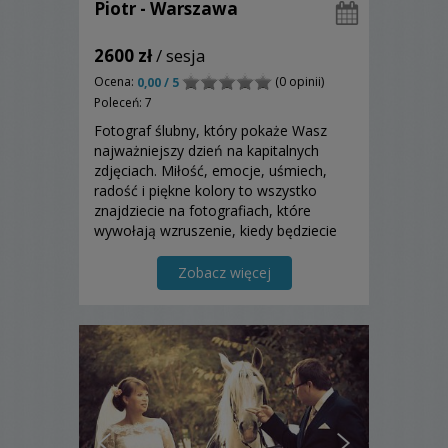
Piotr - Warszawa
2600 zł
/ sesja
Ocena:
(0 opinii)
0,00 / 5
Poleceń: 7
Fotograf ślubny, który pokaże Wasz
najważniejszy dzień na kapitalnych
zdjęciach. Miłość, emocje, uśmiech,
radość i piękne kolory to wszystko
znajdziecie na fotografiach, które
wywołają wzruszenie, kiedy będziecie
wracać wspomnieniami do dnia
Waszego ślubu!
Zobacz więcej