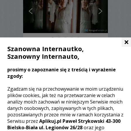
×
Szanowna Internautko,
Marta - Ciechanów
Szanowny Internauto,
5500 zł
/ sesja
prosimy o zapoznanie się z treścią i wyrażenie
Ocena:
(0 opinii)
0,00 / 5
zgody:
Poleceń: 1
Niezwykłe przeżycie jakim jest ślub, to
Zgadzam się na przechowywanie w moim urządzeniu
jedno z najważniejszych wydarzeń w
plików cookies, jak też na przetwarzanie w celach
Waszym życiu. Otrzymacie od nas
analizy moich zachowań w niniejszym Serwisie moich
zdjęcia, które będzie Waszą wspaniałą
danych osobowych, zapisywanych w tych plikach,
historią.
pozostawianych przeze mnie w ramach korzystania z
Serwisu przez
Aplikuj.pl Paweł Strykowski 43-300
Zobacz więcej
Bielsko-Biała ul. Legionów 26/28
oraz jego