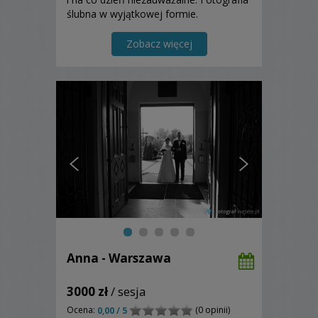
ślubna w wyjątkowej formie.
Zapewniamy indywidualne podejście, a
także dokładność i dbałość o szczegóły.
Zobacz więcej
Anna - Warszawa
3000 zł
/ sesja
Ocena:
(0 opinii)
0,00 / 5