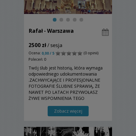
Rafał - Warszawa
2500 zł
/ sesja
Ocena:
(0 opinii)
0,00 / 5
Poleceń: 0
Twój ślub jest historią, która wymaga
odpowiedniego udokumentowania
.ZACHWYCAJĄCE I PROFESJONALNE
FOTOGRAFIE ŚLUBNE ​SPRAWIĄ, ŻE
NAWET PO LATACH PRZYWOŁASZ
ŻYWE WSPOMNIENIA TEGO
WYJĄTKOWEGO DNIA.
Zobacz więcej