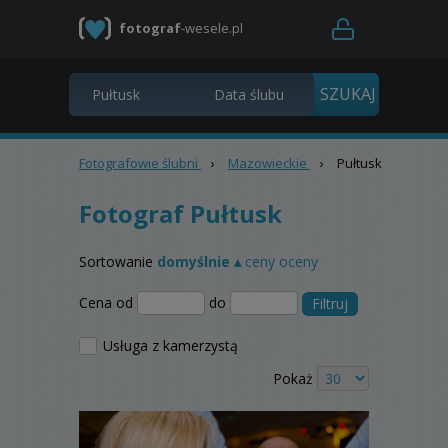
fotograf
-wesele.pl
Fotografowie ślubni
›
Mazowieckie
›
Pułtusk
Fotograf Pułtusk
Sortowanie
domyślnie ▴
ceny
oceny
Cena od
do
Filtruj
Usługa z kamerzystą
Pokaż