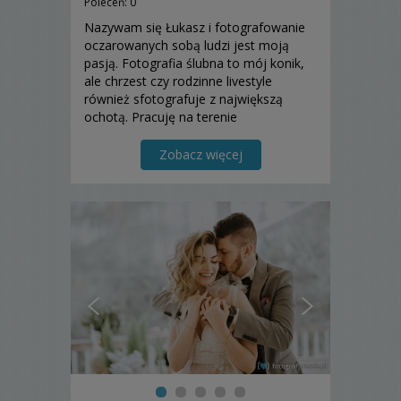
Poleceń: 0
Nazywam się Łukasz i fotografowanie
oczarowanych sobą ludzi jest moją
pasją. Fotografia ślubna to mój konik,
ale chrzest czy rodzinne livestyle
również sfotografuje z największą
ochotą. Pracuję na terenie
województwa mazowieckiego,
najczęściej w takich miastach jak
Zobacz więcej
Warszawa, Ostrołęka, Pułtusk, Mak