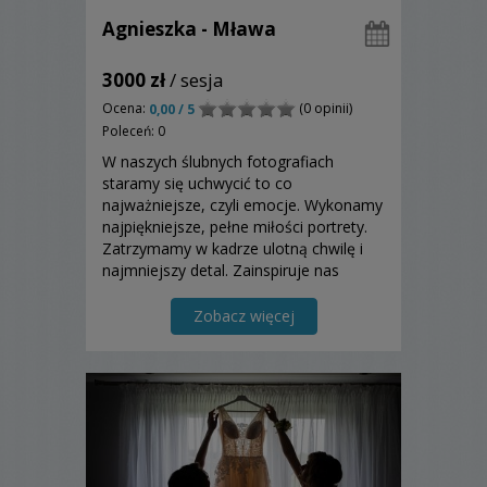
Agnieszka - Mława
3000 zł
/ sesja
Ocena:
(0 opinii)
0,00 / 5
Poleceń: 0
W naszych ślubnych fotografiach
staramy się uchwycić to co
najważniejsze, czyli emocje. Wykonamy
najpiękniejsze, pełne miłości portrety.
Zatrzymamy w kadrze ulotną chwilę i
najmniejszy detal. Zainspiruje nas
Wasza historia. Chcemy aby te zdjęcia
były idealnym połączeniem treści,
Zobacz więcej
formy i światła.