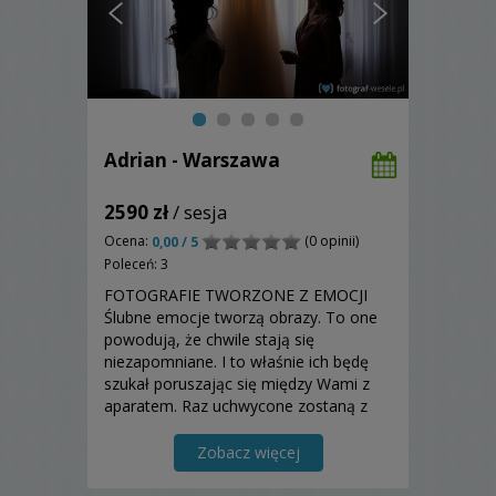
Adrian - Warszawa
2590 zł
/ sesja
Ocena:
(0 opinii)
0,00 / 5
Poleceń: 3
FOTOGRAFIE TWORZONE Z EMOCJI
Ślubne emocje tworzą obrazy. To one
powodują, że chwile stają się
niezapomniane. I to właśnie ich będę
szukał poruszając się między Wami z
aparatem. Raz uchwycone zostaną z
Wami już na zawsze, przypominając o
ważnych dla Was chwilach.
Zobacz więcej