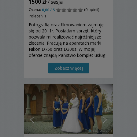
1500 zł
/ sesja
Ocena:
(0 opinii)
0,00 / 5
Poleceń: 1
Fotografią oraz filmowaniem zajmuję
się od 2011r. Posiadam sprzęt, który
pozwala mi realizować najróżniejsze
zlecenia. Pracuję na aparatach marki
Nikon D750 oraz D300s. W mojej
ofercie znajdą Państwo komplet usług
związanych z obsługą uroczystości w
zakresie Foto-Video.
Zobacz więcej