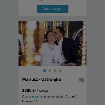
dniu uroczystości GRATIS!!! Legionowo,
Jabłonna, Marki, Zielonka, Warszawa,
Zobacz więcej
Wyszków, Pułtusk, Serock, Maków
Mazowiecki, Przasnysz, Ost...
Mariusz - Ostrołęka
3800 zł
/ sesja
Ocena:
(0 opinii)
0,00 / 5
Poleceń: 15