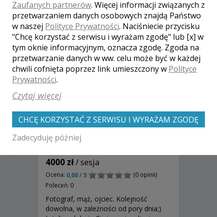
Zaufanych partnerów
. Więcej informacji związanych z
przetwarzaniem danych osobowych znajdą Państwo
w naszej
Polityce Prywatności
. Naciśniecie przycisku
"Chcę korzystać z serwisu i wyrażam zgodę" lub [x] w
tym oknie informacyjnym, oznacza zgodę. Zgoda na
przetwarzanie danych w ww. celu może być w każdej
chwili cofnięta poprzez link umieszczony w
Polityce
Prywatności
.
Czytaj więcej
CHCĘ KORZYSTAĆ Z SERWISU I WYRAŻAM ZGODĘ
Zadecyduję później
Tomasz - Legionowo
4000 zł
/ sesja
Ocena:
(0 opinii)
0,00 / 5
Poleceń: 0
Fotograf, mąż, ojciec. Kolejność
dowolna, w zależności od pory dnia;)