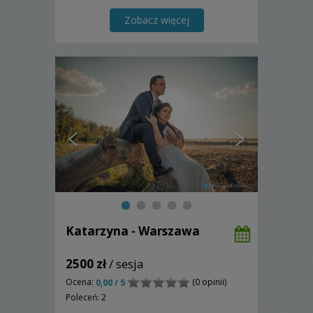
można zrobić konfitury. Trzeba tylko
dodać owoce i cukier" (Stanisław Jerzy
Zobacz więcej
Lenc)
Katarzyna - Warszawa
2500 zł
/ sesja
Ocena:
(0 opinii)
0,00 / 5
Poleceń: 2