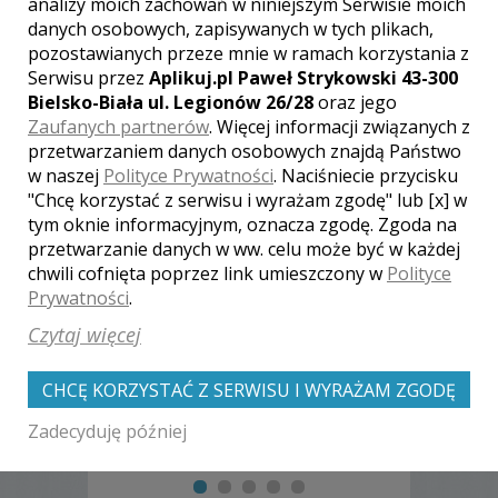
analizy moich zachowań w niniejszym Serwisie moich
Poleceń: 13
danych osobowych, zapisywanych w tych plikach,
Ślub to bardzo ważna i nieodwracalna
pozostawianych przeze mnie w ramach korzystania z
uroczystość rodzinna. Jestem
Serwisu przez
Aplikuj.pl Paweł Strykowski 43-300
fotografem i z uroczystości ślubnych
wykonuję w sposób profesjonalny
Bielsko-Biała ul. Legionów 26/28
oraz jego
zdjęcia. Utrwalam na nich najważniejsze
Zaufanych partnerów
. Więcej informacji związanych z
chwile w Waszym życiu. Pokazuję
przetwarzaniem danych osobowych znajdą Państwo
Wasze szczęście, radość, wzruszenia?
w naszej
Polityce Prywatności
. Naciśniecie przycisku
Zapraszam do zapoznania się z moją
Zobacz więcej
"Chcę korzystać z serwisu i wyrażam zgodę" lub [x] w
ofertą.
tym oknie informacyjnym, oznacza zgodę. Zgoda na
przetwarzanie danych w ww. celu może być w każdej
chwili cofnięta poprzez link umieszczony w
Polityce
Prywatności
.
Czytaj więcej
CHCĘ KORZYSTAĆ Z SERWISU I WYRAŻAM ZGODĘ
Zadecyduję później