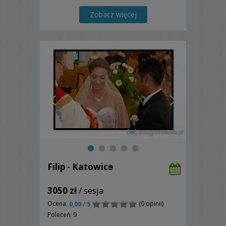
amatorsko już jako nastolatkowie . Z
czasem zdobyliśmy umiejętności i
Zobacz więcej
wiedzę, po to, by od 2005 rok
Filip - Katowice
3050 zł
/ sesja
Ocena:
(0 opinii)
0,00 / 5
Poleceń: 9