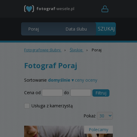
fotograf
-wesele.pl
Fotografowie ślubni
›
Śląskie
›
Poraj
Fotograf Poraj
Sortowanie
domyślnie ▾
ceny
oceny
Cena od
do
Filtruj
Usługa z kamerzystą
Pokaż
Polecamy