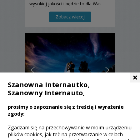
wysokiej jakości i będzie to dla Was
najlepsza pamiątka. Serdecznie
zapraszamy do skorzystania z naszej
Zobacz więcej
oferty.
×
Szanowna Internautko,
Szanowny Internauto,
prosimy o zapoznanie się z treścią i wyrażenie
Tomasz - Zawiercie
zgody:
2600 zł
/ sesja
Zgadzam się na przechowywanie w moim urządzeniu
plików cookies, jak też na przetwarzanie w celach
Ocena:
(0 opinii)
0,00 / 5