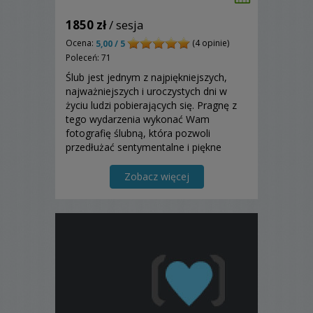
1850 zł
/ sesja
Ocena:
(4 opinie)
5,00 / 5
Poleceń: 71
Ślub jest jednym z najpiękniejszych,
najważniejszych i uroczystych dni w
życiu ludzi pobierających się. Pragnę z
tego wydarzenia wykonać Wam
fotografię ślubną, która pozwoli
przedłużać sentymentalne i piękne
chwile. Ona Wam zawsze będzie
przypominała o chwilach szczęścia i
Zobacz więcej
radości. Zapraszam!