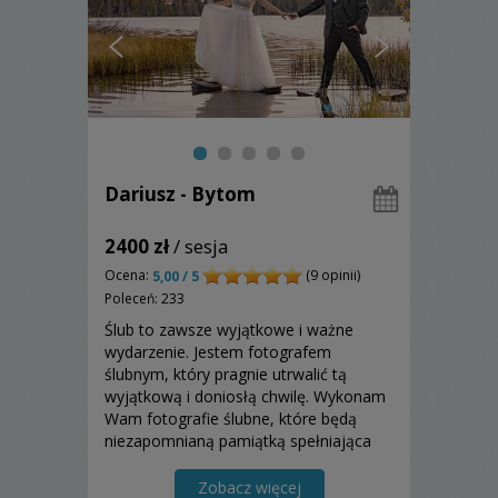
Dariusz - Bytom
2400 zł
/ sesja
Ocena:
(9 opinii)
5,00 / 5
Poleceń: 233
Ślub to zawsze wyjątkowe i ważne
wydarzenie. Jestem fotografem
ślubnym, który pragnie utrwalić tą
wyjątkową i doniosłą chwilę. Wykonam
Wam fotografie ślubne, które będą
niezapomnianą pamiątką spełniająca
Wasze oczekiwania z tego pięknego
dnia. Zapraszam do zapoznania się z
Zobacz więcej