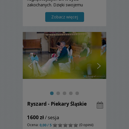
zakochanych. Dzięki swojemu
doświadczeniu jestem w stanie
przewidzieć kiedy zrobić zdjęcie, a kiedy
Zobacz więcej
usunąć się w cień.
Ryszard - Piekary Śląskie
1600 zł
/ sesja
Ocena:
(0 opinii)
0,00 / 5