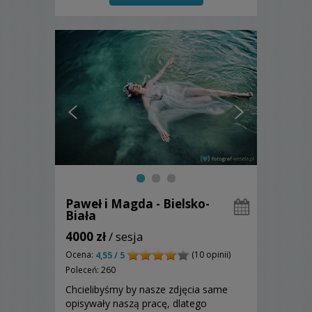
moją ofertą!
Paweł i Magda - Bielsko-
Biała
4000 zł
/ sesja
Ocena:
(10 opinii)
4,55 / 5
Poleceń: 260
Chcielibyśmy by nasze zdjęcia same
opisywały naszą pracę, dlatego