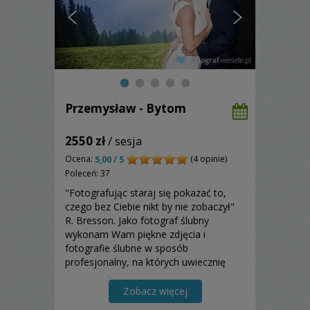
Przemysław - Bytom
2550 zł
/ sesja
Ocena:
(4 opinie)
5,00 / 5
Poleceń: 37
"Fotografując staraj się pokazać to,
czego bez Ciebie nikt by nie zobaczył"
R. Bresson. Jako fotograf ślubny
wykonam Wam piękne zdjęcia i
fotografie ślubne w sposób
profesjonalny, na których uwiecznię
Wasze szczęście. Zapraszam do
zapoznania się z moją ofertą!
Zobacz więcej