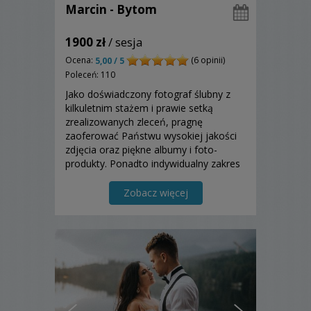
Marcin - Bytom
1900 zł
/ sesja
Ocena:
(6 opinii)
5,00 / 5
Poleceń: 110
Jako doświadczony fotograf ślubny z
kilkuletnim stażem i prawie setką
zrealizowanych zleceń, pragnę
zaoferować Państwu wysokiej jakości
zdjęcia oraz piękne albumy i foto-
produkty. Ponadto indywidualny zakres
usług i atrakcyjne ceny. Zapytaj o
szczegóły.
Zobacz więcej