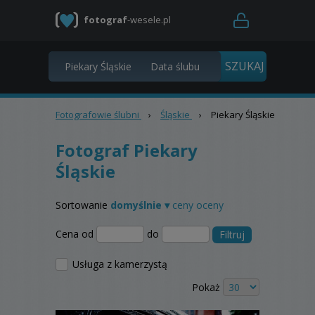
fotograf
-wesele.pl
Fotografowie ślubni
›
Śląskie
›
Piekary Śląskie
Fotograf Piekary
Śląskie
Sortowanie
domyślnie ▾
ceny
oceny
Cena od
do
Filtruj
Usługa z kamerzystą
Pokaż