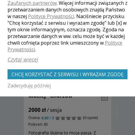
Zaufanych partnerów
. Więcej informacji związanych z
Zapraszam!
Zobacz więcej
przetwarzaniem danych osobowych znajdą Państwo
w naszej
Polityce Prywatności
. Naciśniecie przycisku
"Chcę korzystać z serwisu i wyrażam zgodę" lub [x] w
tym oknie informacyjnym, oznacza zgodę. Zgoda na
przetwarzanie danych w ww. celu może być w każdej
chwili cofnięta poprzez link umieszczony w
Polityce
Prywatności
.
Czytaj więcej
CHCĘ KORZYSTAĆ Z SERWISU I WYRAŻAM ZGODĘ
Zadecyduję później
Maciej - Chorzów
2000 zł
/ sesja
Ocena:
(0 opinii)
0,00 / 5
Poleceń: 65
Fotografia ślubna to moja pasja. Z