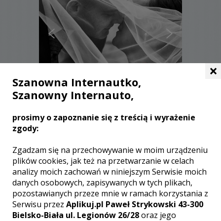
×
Szanowna Internautko,
Szanowny Internauto,
Tadeusz - Gliwice
prosimy o zapoznanie się z treścią i wyrażenie
2000 zł
/ sesja
zgody:
Ocena:
(5 opinii)
5,00 / 5
Poleceń: 125
Zgadzam się na przechowywanie w moim urządzeniu
Podczas uroczystości ślubnej i wesela,
plików cookies, jak też na przetwarzanie w celach
pragnę Wam wykonać wspaniałe
analizy moich zachowań w niniejszym Serwisie moich
zdjęcia ślubne, zdjęcia plenerowe, jak i
danych osobowych, zapisywanych w tych plikach,
reportaż ślubny obejmujący wszystkie
pozostawianych przeze mnie w ramach korzystania z
doniosłe i najważniejsze chwile
Serwisu przez
Aplikuj.pl Paweł Strykowski 43-300
Waszego ślubu. Album ślubny będzie
Bielsko-Biała ul. Legionów 26/28
oraz jego
najlepszą pamiątką dla Was.