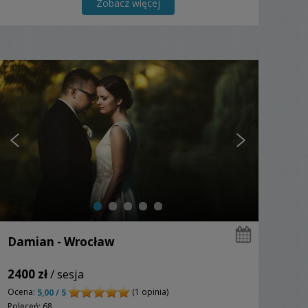
Zobacz więcej
Damian - Wrocław
2400 zł
/ sesja
Ocena:
(1 opinia)
5,00 / 5
Poleceń: 68