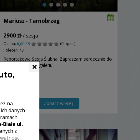
Mariusz - Tarnobrzeg
2900 zł
/ sesja
Ocena:
(0 opinii)
0,00 / 5
Poleceń: 43
Reportażowa Sesja Ślubna! Zapraszam serdecznie do
×
obejrzenia mojej galerii.
uto,
też na
Zobacz więcej
oich danych
 ramach
-Biała ul.
zanych z
ywatności
.