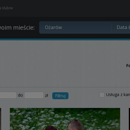
ia ślubne
oim mieście:
F
Usługa z ka
do
zł
Filtruj