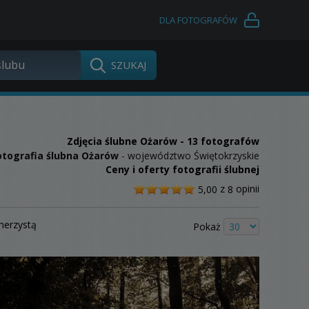
DLA FOTOGRAFÓW
Zdjęcia ślubne
Ożarów
- 13 fotografów
otografia ślubna Ożarów
- województwo Świętokrzyskie
Ceny i oferty fotografii ślubnej
/
z
opinii
5,00
8
5
merzystą
Pokaż