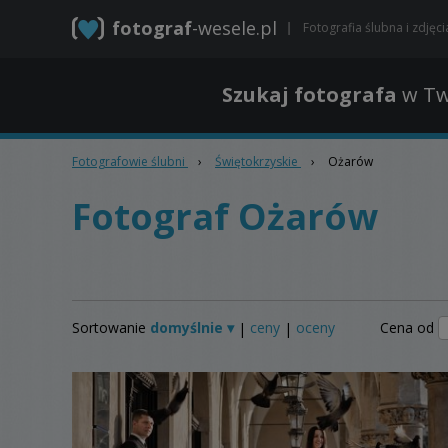
fotograf
-wesele.pl
Fotografia ślubna i zdjęc
Szukaj fotografa
w Tw
Fotografowie ślubni
›
Świętokrzyskie
›
Ożarów
Fotograf Ożarów
Sortowanie
domyślnie ▾
ceny
oceny
Cena od
|
|