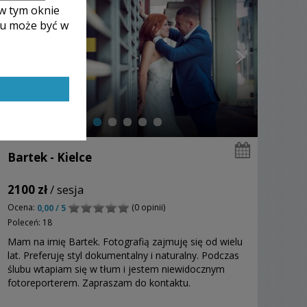
 w tym oknie
lu może być w
Bartek - Kielce
2100 zł
/ sesja
Ocena:
(0 opinii)
0,00 / 5
Poleceń: 18
Mam na imię Bartek. Fotografią zajmuję się od wielu
lat. Preferuję styl dokumentalny i naturalny. Podczas
ślubu wtapiam się w tłum i jestem niewidocznym
fotoreporterem. Zapraszam do kontaktu.