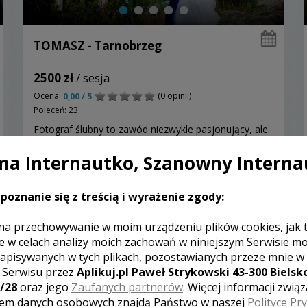
TOMASZ - Tarnobrzeg
2500 zł
/ sesja
Ocena:
(0 opinii)
0,00 / 5
Poleceń: 23
Fotograf ślubny to zawód niezwykle pasjonujący, ale
jednocześnie odpowiedzialny i wymagający. Dlatego
do fotografii ślubnej podchodzę w pełni
a Internautko, Szanowny Interna
profesjonalnie. Korzystam z profesjonalnych
pełnoklatkowych aparatów fotograficznych sytemu
poznanie się z treścią i wyrażenie zgody:
Nikona oraz super jasnej optyki Nikkor . Wykonuję
fotografie w świetle zastanym . Na co dzień
spotykam ludzi, mający...
na przechowywanie w moim urządzeniu plików cookies, jak 
Zobacz więcej
e w celach analizy moich zachowań w niniejszym Serwisie m
apisywanych w tych plikach, pozostawianych przeze mnie w
z Serwisu przez
Aplikuj.pl Paweł Strykowski 43-300 Bielsko
/28
oraz jego
Zaufanych partnerów
. Więcej informacji zwią
em danych osobowych znajdą Państwo w naszej
Polityce Pr