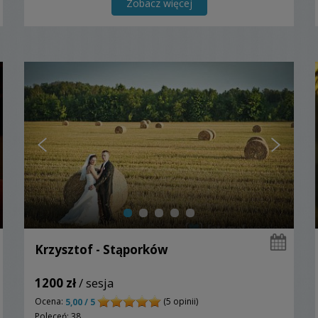
Zobacz więcej
Krzysztof - Stąporków
1200 zł
/ sesja
Ocena:
(5 opinii)
5,00 / 5
Poleceń: 38