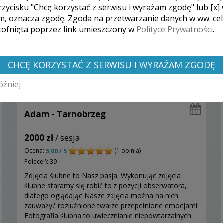
rzycisku "Chcę korzystać z serwisu i wyrażam zgodę" lub [x]
m, oznacza zgodę. Zgoda na przetwarzanie danych w ww. ce
 cofnięta poprzez link umieszczony w
Polityce Prywatności
.
CHCĘ KORZYSTAĆ Z SERWISU I WYRAŻAM ZGODĘ
óźniej
Adam - Tarnobrzeg
2000 zł
/ sesja
Ocena:
(1 opinia)
5,00 / 5
Poleceń: 39
Zdjęcia ślubne to Nasz pasja. Wykonując zdjęcia
ślubne staramy się robić to z pozycji obserwatora,
dlatego oglądając Nasze zdjęcia można na nich
zauważyć rozluźnione twarze przepełnione emocjami.
Fotografia ślubna to uwiecznianie niepowtarzalnych