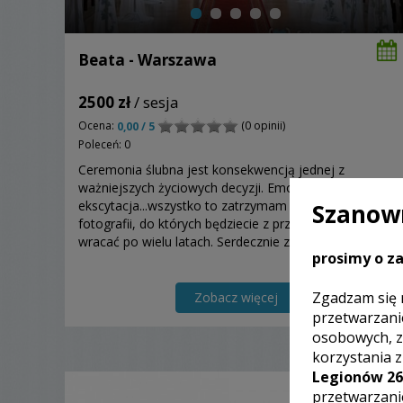
Beata - Warszawa
2500 zł
/ sesja
Ocena:
(0 opinii)
0,00 / 5
Poleceń: 0
Ceremonia ślubna jest konsekwencją jednej z
ważniejszych życiowych decyzji. Emocje, wzruszenia,
ekscytacja...wszystko to zatrzymam dla Was w kadrze
Szanown
fotografii, do których będziecie z przyjemnością
wracać po wielu latach. Serdecznie zapraszam:)
prosimy o za
Zgadzam się 
Zobacz więcej
przetwarzani
osobowych, z
korzystania 
Legionów 26
przetwarzani