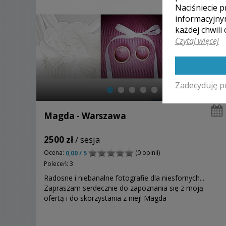
Naciśniecie p
informacyjny
każdej chwili
Czytaj więcej
Zadecyduję p
Magda - Warszawa
2500 zł
/ sesja
Ocena:
(0 opinii)
0,00 / 5
Poleceń: 3
Radosne i niebanalne fotografie dla niesfornych...
Zapraszam serdecznie do zapoznania się z moją
ofertą i do skorzystania z niej! Magda