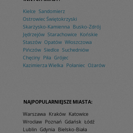
Kielce
Sandomierz
Ostrowiec Świętokrzyski
Skarżysko-Kamienna
Busko-Zdrój
Jędrzejów
Starachowice
Końskie
Staszów
Opatów
Włoszczowa
Pińczów
Siedlce
Suchedniów
Chęciny
Piła
Grójec
Kazimierza Wielka
Połaniec
Ożarów
NAJPOPULARNIEJSZE MIASTA:
Warszawa
Kraków
Katowice
Wrocław
Poznań
Gdańsk
Łódź
Lublin
Gdynia
Bielsko-Biała