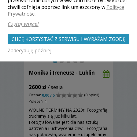
przetwarzanie danych w ww. celu może być w każdej
chwili cofnięta poprzez link umieszczony w
Polityce
Prywatności
.
Czytaj więcej
CHCĘ KORZYSTAĆ Z SERWISU I WYRAŻAM ZGODĘ
Zadecyduję później
Monika i Ireneusz - Lublin
2600 zł
/ sesja
Ocena:
(0 opinii)
0,00 / 5
Poleceń: 4
WOLNE TERMINY NA 2020r. Fotografią
trudnimy się już kilku lat.
Fotografowanie jest dla nas sztuką
patrzenia i uchwycenia chwil. Fotografia
nas połączyła, wzajemnie uzupełniamy