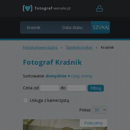
fotograf
-wesele.pl
Fotografowie ślubni
›
Świętokrzyskie
›
Kraśnik
Fotograf Kraśnik
Sortowanie
domyślnie ▾
ceny
oceny
Cena od
do
Filtruj
Usługa z kamerzystą
Pokaż
Polecamy