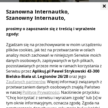
×
Szanowna Internautko,
Szanowny Internauto,
prosimy o zapoznanie się z treścią i wyrażenie
Jarosław - Lublin
zgody:
2200 zł
/ sesja
Zgadzam się na przechowywanie w moim urządzeniu
Ocena:
(0 opinii)
0,00 / 5
plików cookies, jak też na przetwarzanie w celach
Poleceń: 5
analizy moich zachowań w niniejszym Serwisie moich
Fotografia to przede wszystkim
danych osobowych, zapisywanych w tych plikach,
emocje. Szukacie kreatywnego
pozostawianych przeze mnie w ramach korzystania z
fotografa lub operatora kamery?
Serwisu przez
Aplikuj.pl Paweł Strykowski 43-300
Zapraszam!
Bielsko-Biała ul. Legionów 26/28
oraz jego
Zaufanych partnerów
. Więcej informacji związanych z
przetwarzaniem danych osobowych znajdą Państwo
w naszej
Polityce Prywatności
. Naciśniecie przycisku
Zobacz więcej
"Chcę korzystać z serwisu i wyrażam zgodę" lub [x] w
tym oknie informacyjnym, oznacza zgodę. Zgoda na