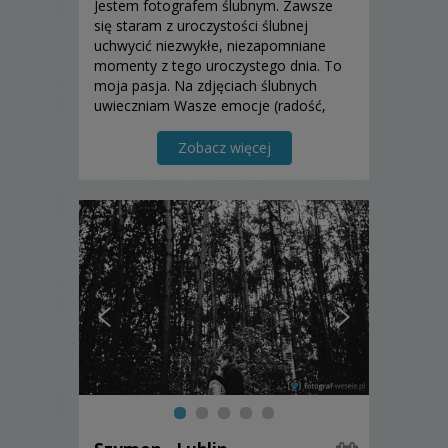
Jestem fotografem ślubnym. Zawsze
się staram z uroczystości ślubnej
uchwycić niezwykłe, niezapomniane
momenty z tego uroczystego dnia. To
moja pasja. Na zdjęciach ślubnych
uwieczniam Wasze emocje (radość,
szczęście, miłość…). Zapraszam do
zapoznania się z moją ofertą.
Zobacz więcej