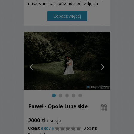
nasz warsztat doświadczeń. Zdjęcia
robimy we dwoje, dostarczamy w
albumach ślubnych, fotoksiążkach lub
Zobacz więcej
pudełkach
Paweł - Opole Lubelskie
2000 zł
/ sesja
Ocena:
(0 opinii)
0,00 / 5