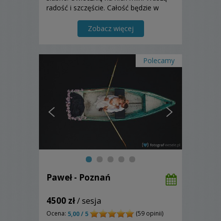
radość i szczęście. Całość będzie w
eleganckiej, estetycznej formie
fotoalbumu. Zapraszam do
Zobacz więcej
skorzystania z mojej oferty!
Polecamy
Paweł - Poznań
4500 zł
/ sesja
Ocena:
(59 opinii)
5,00 / 5