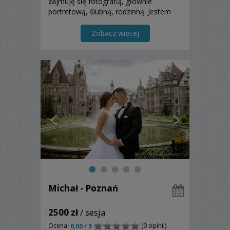
zajmuję się fotografią, głównie
portretową, ślubną, rodzinną. Jestem
studentką i robienie zdjęć jest dla mnie
pracą dorywczą, ale przede wszystkim
Zobacz więcej
pasją.
Michał - Poznań
2500 zł
/ sesja
Ocena:
(0 opinii)
0,00 / 5