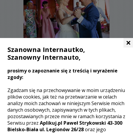
×
Szanowna Internautko,
Szanowny Internauto,
Agnieszka - Zielona Góra
prosimy o zapoznanie się z treścią i wyrażenie
1700 zł
/ sesja
zgody:
Ocena:
(1 opinia)
5,00 / 5
Poleceń: 60
Zgadzam się na przechowywanie w moim urządzeniu
Ślub to bardzo ważne i nieodwracalne
plików cookies, jak też na przetwarzanie w celach
wydarzenie. Z uroczystości ślubnej i
analizy moich zachowań w niniejszym Serwisie moich
weselnej wykonam w sposób
danych osobowych, zapisywanych w tych plikach,
profesjonalny fotografie ślubne.
pozostawianych przeze mnie w ramach korzystania z
Zapraszam do współpracy :)
Serwisu przez
Aplikuj.pl Paweł Strykowski 43-300
Bielsko-Biała ul. Legionów 26/28
oraz jego