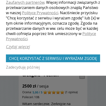
Zaufanych partnerów
. Więcej informacji związanych z
Zobacz więcej
przetwarzaniem danych osobowych znajdą Państwo
w naszej
Polityce Prywatności
. Naciśniecie przycisku
"Chcę korzystać z serwisu i wyrażam zgodę" lub [x] w
tym oknie informacyjnym, oznacza zgodę. Zgoda na
przetwarzanie danych w ww. celu może być w każdej
chwili cofnięta poprzez link umieszczony w
Polityce
Prywatności
.
Czytaj więcej
CHCĘ KORZYSTAĆ Z SERWISU I WYRAŻAM ZGODĘ
Zadecyduję później
Grzegorz - Poznań
2500 zł
/ sesja
Ocena:
(1 opinia)
5,00 / 5
Poleceń: 108
Witam serdecznie. Zerknijcie na