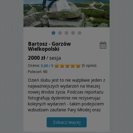
Bartosz - Gorzów
Wielkopolski
2000 zł
/ sesja
Ocena:
(5 opinii)
5,00 / 5
Poleceń: 90
Dzień ślubu jest to nie wątpliwie jeden z
najważniejszych wydarzeń na Waszej
nowej drodze życia. Podczas reportażu
fotografuję dyskretnie nie reżyserując
kolejnych wydarzeń - takim podejściem
wzbudzam zaufanie Pary Młodej oraz
ich gości. Moja praca często polega na
przewidywaniu przyszłości, by być
Zobacz więcej