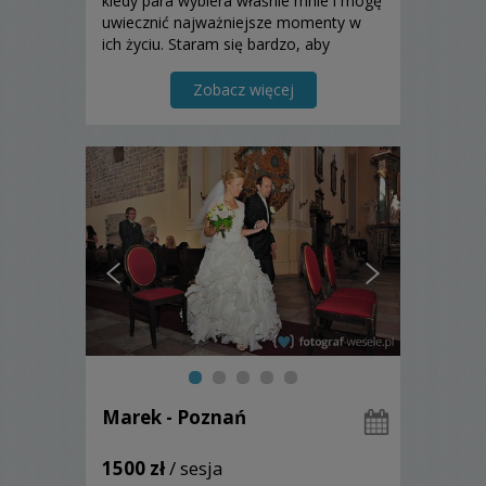
kiedy para wybiera właśnie mnie i mogę
uwiecznić najważniejsze momenty w
ich życiu. Staram się bardzo, aby
fotografie ślubne wykonać w sposób
profesjonalny.
Zobacz więcej
Marek - Poznań
1500 zł
/ sesja