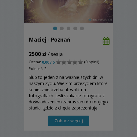
Maciej - Poznań
2500 zł
/ sesja
Ocena:
(0 opinii)
0,00 / 5
Poleceń: 2
Ślub to jeden z najważniejszych dni w
naszym życiu. Wielkim przeżyciem które
koniecznie trzeba utrwalić na
fotografiach. Jeśli szukacie fotografa z
doświadczeniem zapraszam do mojego
studia, gdzie z chęcią zaprezentuję
szczegóły oferty i opowiem o moim
stylu pracy.
Zobacz więcej