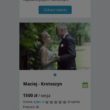
momentów z uroczystości ślubnej i
weselnej pokazuję również Wasze
Zobacz więcej
szczęście, miłość, radość...
Maciej - Krotoszyn
1500 zł
/ sesja
Ocena:
(0 opinii)
0,00 / 5
Poleceń: 45