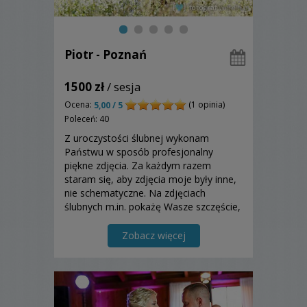
Piotr - Poznań
1500 zł
/ sesja
Ocena:
(1 opinia)
5,00 / 5
Poleceń: 40
Z uroczystości ślubnej wykonam
Państwu w sposób profesjonalny
piękne zdjęcia. Za każdym razem
staram się, aby zdjęcia moje były inne,
nie schematyczne. Na zdjęciach
ślubnych m.in. pokażę Wasze szczęście,
miłość, radość i inne emocje.
Zapraszam do zapoznania się z moją
Zobacz więcej
ofertą.