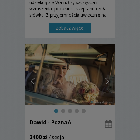
udzielają się Wam. Łzy szczęścia i
wzruszenia, pocałunki, szeptane czuła
słówka. Z przyjemnością uwiecznię na
fotografiach najpiękniejszy dzień w
Waszym życiu.
Zobacz więcej
Dawid - Poznań
2400 zł
/ sesja