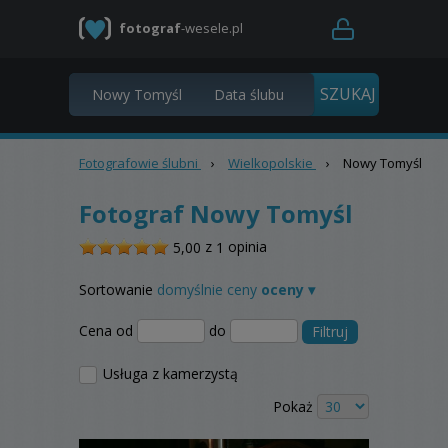
fotograf
-wesele.pl
Fotografowie ślubni
›
Wielkopolskie
›
Nowy Tomyśl
Fotograf Nowy Tomyśl
/
z
opinia
5,00
1
5
Sortowanie
domyślnie
ceny
oceny ▾
Cena od
do
Filtruj
Usługa z kamerzystą
Pokaż