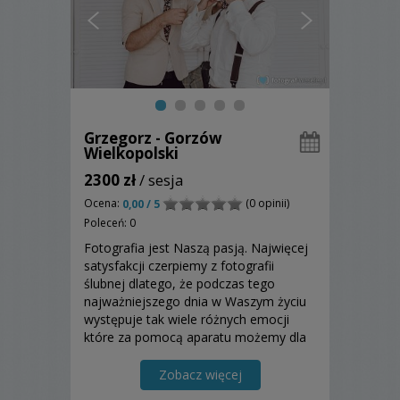
Grzegorz - Gorzów
Wielkopolski
2300 zł
/ sesja
Ocena:
(0 opinii)
0,00 / 5
Poleceń: 0
Fotografia jest Naszą pasją. Najwięcej
satysfakcji czerpiemy z fotografii
ślubnej dlatego, że podczas tego
najważniejszego dnia w Waszym życiu
występuje tak wiele różnych emocji
które za pomocą aparatu możemy dla
Was uwiecznić. Jesteśmy zwolennikami
stylu reporterskiego, nie ingerujemy,
Zobacz więcej
obserwujemy i uwieczniamy Wasze