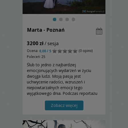
Marta - Poznań
3200 zł
/ sesja
Ocena:
(0 opinii)
0,00 / 5
Poleceń: 25
Ślub to jedno z najbardziej
emocjonujących wydarzeń w życiu
dwojga ludzi. Moją pasją jest
uchwycenie radości, wzruszeń i
niepowtarzalnych emocji tego
wyjątkowego dnia. Podczas reportażu
nie reżyseruję, nie powtarzam ujęć.
Mieszkam w Poznaniu, fotografuję w
Zobacz więcej
Polsce i zagranicą.