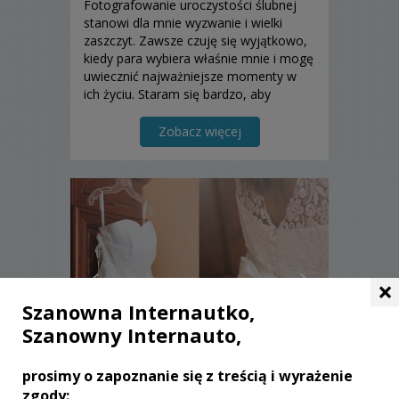
Fotografowanie uroczystości ślubnej
stanowi dla mnie wyzwanie i wielki
zaszczyt. Zawsze czuję się wyjątkowo,
kiedy para wybiera właśnie mnie i mogę
uwiecznić najważniejsze momenty w
ich życiu. Staram się bardzo, aby
fotografie ślubne wykonać w sposób
profesjonalny.
Zobacz więcej
×
Szanowna Internautko,
Szanowny Internauto,
prosimy o zapoznanie się z treścią i wyrażenie
zgody: