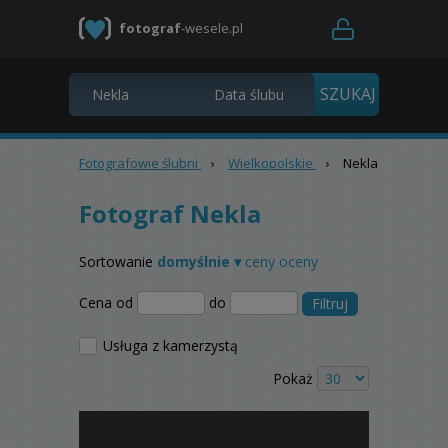
fotograf
-wesele.pl
Fotografowie ślubni
›
Wielkopolskie
›
Nekla
Fotograf Nekla
Sortowanie
domyślnie ▾
ceny
oceny
Cena od
do
Filtruj
Usługa z kamerzystą
Pokaż