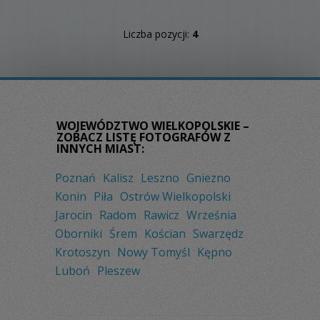
Liczba pozycji:
4
WOJEWÓDZTWO WIELKOPOLSKIE –
ZOBACZ LISTĘ FOTOGRAFÓW Z
INNYCH MIAST:
Poznań
Kalisz
Leszno
Gniezno
Konin
Piła
Ostrów Wielkopolski
Jarocin
Radom
Rawicz
Września
Oborniki
Śrem
Kościan
Swarzędz
Krotoszyn
Nowy Tomyśl
Kępno
Luboń
Pleszew