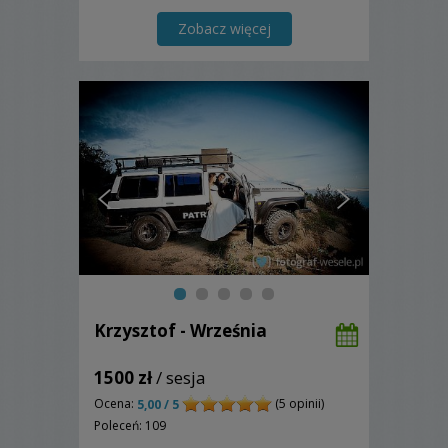
wydarzeniem, jakim jest ślub.
Zapraszam.
Zobacz więcej
Krzysztof - Września
1500 zł
/ sesja
Ocena:
(5 opinii)
5,00 / 5
Poleceń: 109