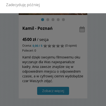
Zadecyduję później
Kamil - Poznań
4500 zł
/ sesja
Ocena:
(0 opinii)
0,00 / 5
Poleceń: 0
Kamil dzięki swojemu filmowemu oku
wyczaruje dla Was najwspanialsze
kadry. Ania zawsze znajdzie się w
odpowiednim miejscu o odpowiednim
czasie, a w cyfrowej ciemni wydobędzie
czar Waszych zdjęć.
Zobacz więcej