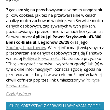
Agnieszka - Rokietnica
Zgadzam się na przechowywanie w moim urządzeniu
1650 zł
/ sesja
plików cookies, jak też na przetwarzanie w celach
Ocena:
(0 opinii)
0,00 / 5
analizy moich zachowań w niniejszym Serwisie moich
Poleceń: 3
danych osobowych, zapisywanych w tych plikach,
Piękne zdjęcia ważnych chwil...
pozostawianych przeze mnie w ramach korzystania z
Serdecznie zapraszam do kontaktu :)
Serwisu przez
Aplikuj.pl Paweł Strykowski 43-300
Bielsko-Biała ul. Legionów 26/28
oraz jego
Zaufanych partnerów
. Więcej informacji związanych z
przetwarzaniem danych osobowych znajdą Państwo
w naszej
Polityce Prywatności
. Naciśniecie przycisku
"Chcę korzystać z serwisu i wyrażam zgodę" lub [x] w
Zobacz więcej
tym oknie informacyjnym, oznacza zgodę. Zgoda na
przetwarzanie danych w ww. celu może być w każdej
chwili cofnięta poprzez link umieszczony w
Polityce
Prywatności
.
Czytaj więcej
CHCĘ KORZYSTAĆ Z SERWISU I WYRAŻAM ZGODĘ