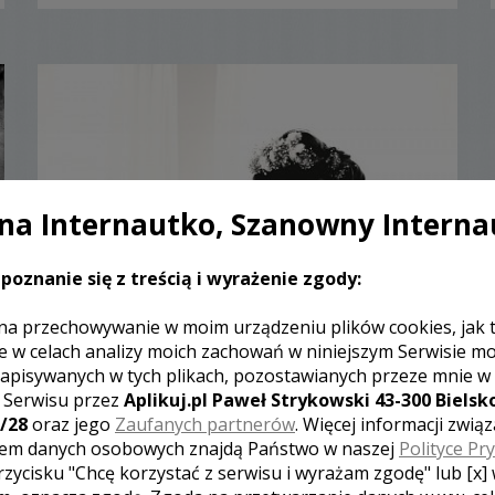
a Internautko, Szanowny Interna
poznanie się z treścią i wyrażenie zgody:
na przechowywanie w moim urządzeniu plików cookies, jak 
e w celach analizy moich zachowań w niniejszym Serwisie m
Dawid - Karpacz
apisywanych w tych plikach, pozostawianych przeze mnie w
z Serwisu przez
Aplikuj.pl Paweł Strykowski 43-300 Bielsko
2500 zł
/ sesja
/28
oraz jego
Zaufanych partnerów
. Więcej informacji zwią
Ocena:
(0 opinii)
0,00 / 5
em danych osobowych znajdą Państwo w naszej
Polityce Pr
Poleceń: 1
rzycisku "Chcę korzystać z serwisu i wyrażam zgodę" lub [x]
Najważniejszym celem dla mnie jest uchwycenie