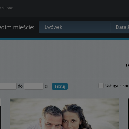
ia ślubne
oim mieście:
F
Usługa z ka
do
zł
Filtruj