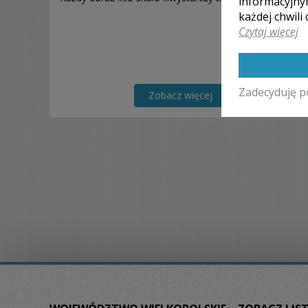
informacyjny
każdej chwili
Czytaj więcej
Zadecyduję p
Zobacz więcej