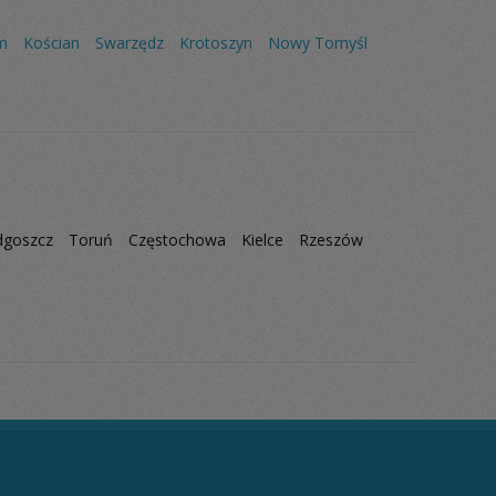
m
Kościan
Swarzędz
Krotoszyn
Nowy Tomyśl
dgoszcz
Toruń
Częstochowa
Kielce
Rzeszów