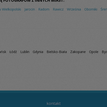
Ę FOTOGRAFÓW Z INNYCH MIAST:
 Wielkopolski
Jarocin
Radom
Rawicz
Września
Oborniki
Śre
ańsk
Łódź
Lublin
Gdynia
Bielsko-Biała
Zakopane
Opole
By
kontakt