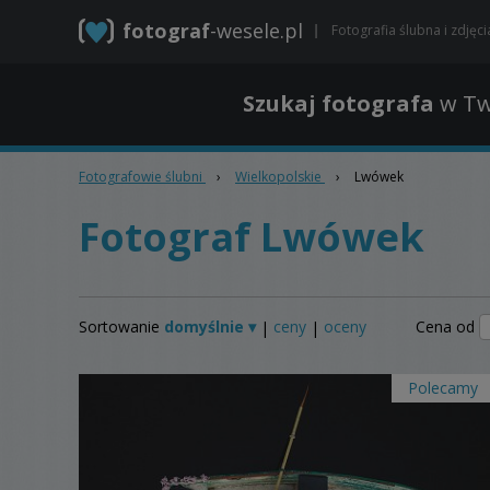
fotograf
-wesele.pl
Fotografia ślubna i zdjęc
Szukaj fotografa
w Tw
Fotografowie ślubni
›
Wielkopolskie
›
Lwówek
Fotograf Lwówek
Sortowanie
domyślnie ▾
ceny
oceny
Cena od
|
|
Polecamy