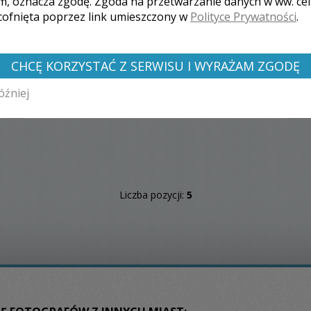
m, oznacza zgodę. Zgoda na przetwarzanie danych w ww. ce
wszystkich magicznych momentów i tych
 cofnięta poprzez link umieszczony w
Polityce Prywatności
.
wyjątkowych chwil, abyście mogli w każdej chwili
ponownie je przeżywać, oglądając zdjęcia z tego
wspaniałego dnia.
CHCĘ KORZYSTAĆ Z SERWISU I WYRAŻAM ZGODĘ
óźniej
Zobacz więcej
Liczba pozycji:
5