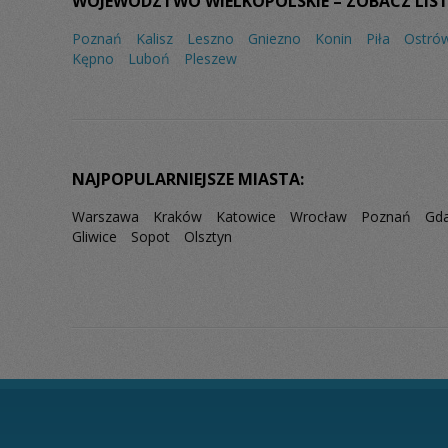
WOJEWÓDZTWO WIELKOPOLSKIE – ZOBACZ LIST
Poznań
Kalisz
Leszno
Gniezno
Konin
Piła
Ostrów
Kępno
Luboń
Pleszew
NAJPOPULARNIEJSZE MIASTA:
Warszawa
Kraków
Katowice
Wrocław
Poznań
Gd
Gliwice
Sopot
Olsztyn