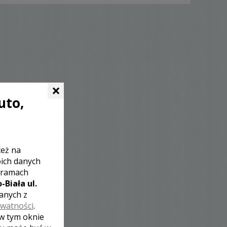
×
uto,
też na
oich danych
 ramach
-Biała ul.
zanych z
ywatności
.
 w tym oknie