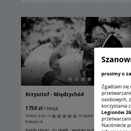
Szanown
prosimy o za
Zgadzam się 
przetwarzani
Krzysztof - Międzychód
osobowych, z
korzystania 
1750 zł
/ sesja
Legionów 26
Ocena:
(0 opinii)
0,00 / 5
przetwarzani
Poleceń: 9
Naciśniecie p
Każdy obraz ...to skarb ...wystarczy trochę czasu