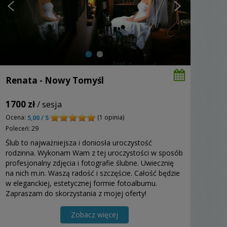
Renata - Nowy Tomyśl
1700 zł
/ sesja
Ocena:
(1 opinia)
5,00 / 5
Poleceń: 29
Ślub to najważniejsza i doniosła uroczystość
rodzinna. Wykonam Wam z tej uroczystości w sposób
profesjonalny zdjęcia i fotografie ślubne. Uwiecznię
na nich m.in. Waszą radość i szczęście. Całość będzie
w eleganckiej, estetycznej formie fotoalbumu.
Zapraszam do skorzystania z mojej oferty!
Zobacz więcej