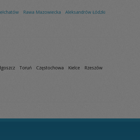
ełchatów
Rawa Mazowiecka
Aleksandrów Łódzki
dgoszcz
Toruń
Częstochowa
Kielce
Rzeszów