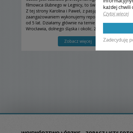
informacyjny
filmowca ślubnego w Legnicy, to świetnie trafiliście :)
każdej chwili
Z tej strony Karolina i Paweł, z pasją i
Czytaj więcej
zaangażowaniem wykonujemy reportaże ślubne już
od 5 lat. Działamy głównie na ternie Legnicy,
Wrocławia, dolnego śląska i okolic. Zdjęcia i filmy,
które
Zadecyduję p
Zobacz więcej