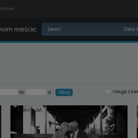
ia ślubne
oim mieście:
Usługa z ka
do
zł
Filtruj