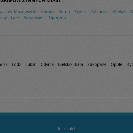
GRAFÓW Z INNYCH MIAST:
aszów Mazowiecki
Sieradz
Kutno
Zgierz
Pabianice
Wieluń
B
ziny
Łask
Sosnowiec
Opoczno
ańsk
Łódź
Lublin
Gdynia
Bielsko-Biała
Zakopane
Opole
By
kontakt