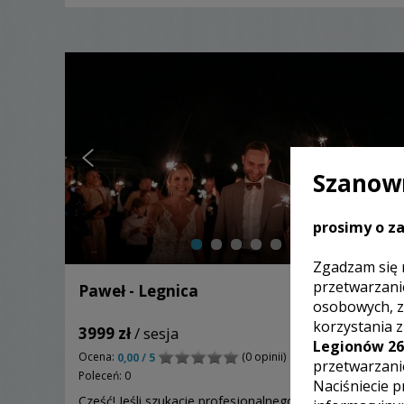
Szanown
prosimy o za
Zgadzam się 
przetwarzani
Paweł - Legnica
osobowych, z
korzystania 
3999 zł
/ sesja
Legionów 26
Ocena:
(0 opinii)
0,00 / 5
przetwarzani
Poleceń: 0
Naciśniecie p
Cześć! Jeśli szukacie profesjonalnego fotografa i