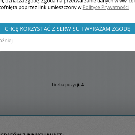
m, oznacza zgodę. Zgoda na przetwarzanie danych w ww. ce
 cofnięta poprzez link umieszczony w
Polityce Prywatności
.
CHCĘ KORZYSTAĆ Z SERWISU I WYRAŻAM ZGODĘ
óźniej
Liczba pozycji:
4