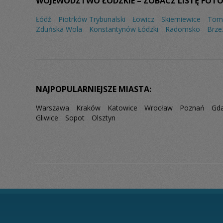
WOJEWÓDZTWO ŁÓDZKIE – ZOBACZ LISTĘ FOTO
Łódź
Piotrków Trybunalski
Łowicz
Skierniewice
Tom
Zduńska Wola
Konstantynów Łódzki
Radomsko
Brze
NAJPOPULARNIEJSZE MIASTA:
Warszawa
Kraków
Katowice
Wrocław
Poznań
Gd
Gliwice
Sopot
Olsztyn