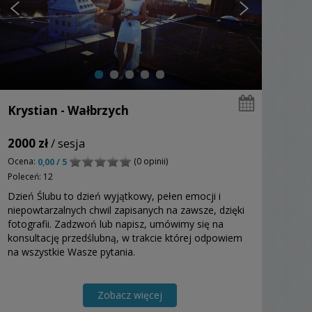
Krystian - Wałbrzych
2000 zł
/ sesja
Ocena:
(0 opinii)
0,00 / 5
Poleceń: 12
Dzień Ślubu to dzień wyjątkowy, pełen emocji i
niepowtarzalnych chwil zapisanych na zawsze, dzięki
fotografii. Zadzwoń lub napisz, umówimy się na
konsultację przedślubną, w trakcie której odpowiem
na wszystkie Wasze pytania.
Zobacz więcej