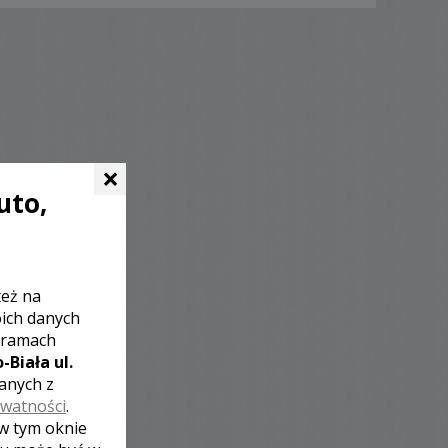
×
uto,
też na
oich danych
 ramach
-Biała ul.
zanych z
ywatności
.
 w tym oknie