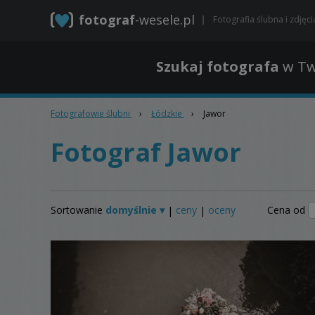
fotograf
-wesele.pl
Fotografia ślubna i zdjęc
Szukaj fotografa
w Tw
Fotografowie ślubni
›
Łódzkie
›
Jawor
Fotograf Jawor
Sortowanie
domyślnie ▾
ceny
oceny
Cena od
|
|