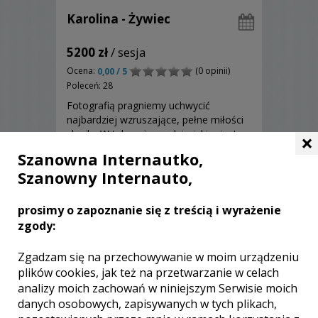
Karolina - Żywiec
5200 zł
/ sesja
Ocena:
(0 opinii)
0,00 / 5
Poleceń: 28
Fotografią pragniemy uchwycić
najbardziej wzruszające, pełne miłości
chwile. W tak ważnym dniu jakim jest
×
Wasz ślub, najważniejsi dla nas
Szanowna Internautko,
jesteście WY : )
Szanowny Internauto,
Zobacz więcej
prosimy o zapoznanie się z treścią i wyrażenie
zgody:
Zgadzam się na przechowywanie w moim urządzeniu
plików cookies, jak też na przetwarzanie w celach
analizy moich zachowań w niniejszym Serwisie moich
danych osobowych, zapisywanych w tych plikach,