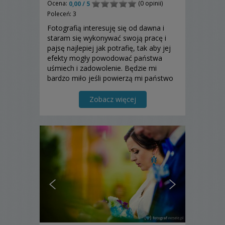
Ocena:
(0 opinii)
0,00 / 5
Poleceń: 3
Fotografią interesuję się od dawna i
staram się wykonywać swoją pracę i
pajsę najlepiej jak potrafię, tak aby jej
efekty mogły powodować państwa
uśmiech i zadowolenie. Będzie mi
bardzo miło jeśli powierzą mi państwo
rolę fotografa, w celu
udokumentowania na zdjęciach
Zobacz więcej
niezapomnianych chwil w państwa
życiu.