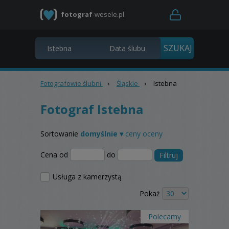
fotograf
-wesele.pl
Fotografowie ślubni
›
Śląskie
›
Istebna
Fotograf Istebna
Sortowanie
domyślnie ▾
ceny
oceny
Cena od
do
Filtruj
Usługa z kamerzystą
Pokaż
Polecamy