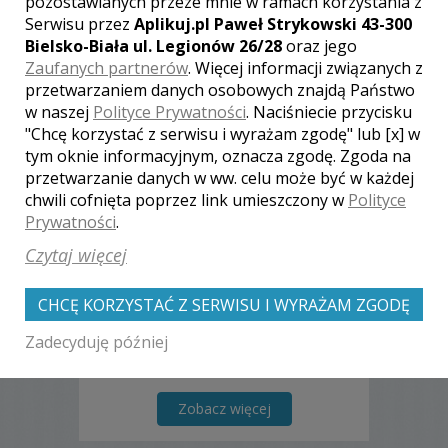
pozostawianych przeze mnie w ramach korzystania z
Serwisu przez
Aplikuj.pl Paweł Strykowski 43-300
Bielsko-Biała ul. Legionów 26/28
oraz jego
Zaufanych partnerów
. Więcej informacji związanych z
przetwarzaniem danych osobowych znajdą Państwo
w naszej
Polityce Prywatności
. Naciśniecie przycisku
"Chcę korzystać z serwisu i wyrażam zgodę" lub [x] w
Karolina - Rzeszów
tym oknie informacyjnym, oznacza zgodę. Zgoda na
przetwarzanie danych w ww. celu może być w każdej
2000 zł
/ sesja
chwili cofnięta poprzez link umieszczony w
Polityce
Ocena:
(0 opinii)
0,00 / 5
Prywatności
.
Poleceń: 15
Czytaj więcej
Pracuję dla radości tworzenia czegoś
nowego i przekazywania tego innym…
CHCĘ KORZYSTAĆ Z SERWISU I WYRAŻAM ZGODĘ
Fotografia to moja pasja i zawód.
Fotografią reportażową, ślubną,
Zadecyduję później
modową i rodzinną zajmuję się od
wielu lat. Wykonuję zdjęcia na terenie
całego kraju i za granicą.
Zobacz więcej