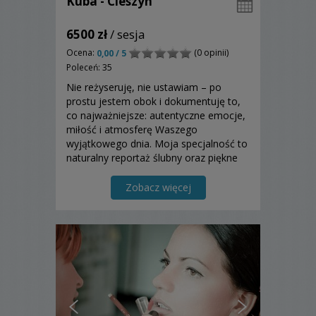
Kuba - Cieszyn
6500 zł
/ sesja
Ocena:
(0 opinii)
0,00 / 5
Poleceń: 35
Nie reżyseruję, nie ustawiam – po
prostu jestem obok i dokumentuję to,
co najważniejsze: autentyczne emocje,
miłość i atmosferę Waszego
wyjątkowego dnia. Moja specjalność to
naturalny reportaż ślubny oraz piękne
sesje ślubne w plenerze (szczególnie w
górach). 20 lat doświadczenia w
Zobacz więcej
fotografii i ponad 200 reportaży
ślubnych na koncie....