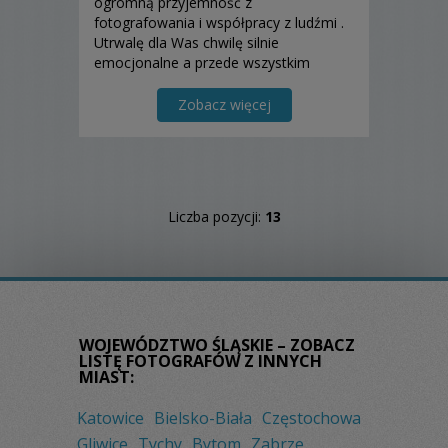
ogromną przyjemność z
fotografowania i współpracy z ludźmi .
Utrwalę dla Was chwilę silnie
emocjonalne a przede wszystkim
uczucie łączące parę zakochanych!
Zobacz więcej
Liczba pozycji:
13
WOJEWÓDZTWO ŚLĄSKIE – ZOBACZ
LISTĘ FOTOGRAFÓW Z INNYCH
MIAST:
Katowice
Bielsko-Biała
Częstochowa
Gliwice
Tychy
Bytom
Zabrze