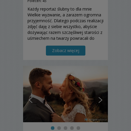
Poleceń: 45
Każdy reportaż ślubny to dla mnie
Wielkie wyzwanie, a zarazem ogromna
przyjemność. Dlatego podczas realizacji
zdjęć daję z siebie wszystko, abyście
dożywając razem szczęśliwej starości z
uśmiechem na twarzy powracali do
chwil, które dla Was uwieczniłem na
fotografiach. Zapraszam do
Zobacz więcej
współpracy;] Robert Stręg