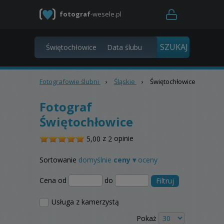
fotograf
-wesele.pl
Fotografowie ślubni
›
Śląskie
›
Świętochłowice
Fotograf
Świętochłowice
/
z
opinie
5,00
2
5
Sortowanie
domyślnie
ceny ▾
oceny
Cena od
do
Filtruj
Usługa z kamerzystą
Pokaż