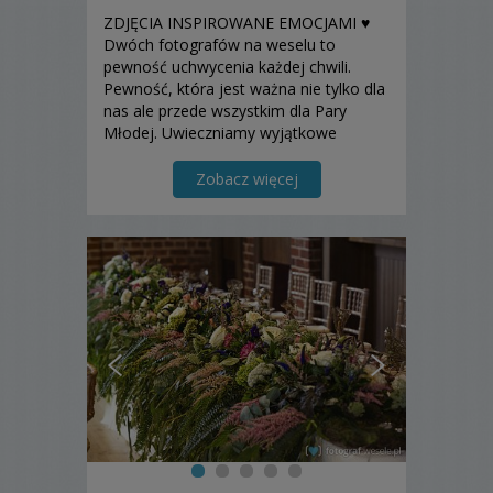
ZDJĘCIA INSPIROWANE EMOCJAMI ♥
Dwóch fotografów na weselu to
pewność uchwycenia każdej chwili.
Pewność, która jest ważna nie tylko dla
nas ale przede wszystkim dla Pary
Młodej. Uwieczniamy wyjątkowe
momenty, pozostając w cieniu
wydarzenia. Dzięki temu zdjęcia ślubne
Zobacz więcej
są naturalne i za każdym razem pełne
emocji!