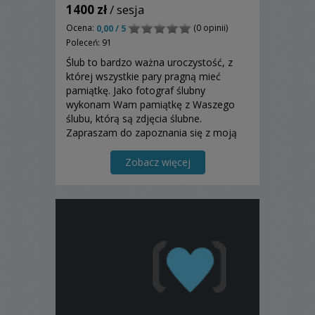
1400 zł
/ sesja
Ocena:
(0 opinii)
0,00 / 5
Poleceń: 91
Ślub to bardzo ważna uroczystość, z
której wszystkie pary pragną mieć
pamiątkę. Jako fotograf ślubny
wykonam Wam pamiątkę z Waszego
ślubu, którą są zdjęcia ślubne.
Zapraszam do zapoznania się z moją
ofertą.
Zobacz więcej