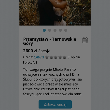
Przemysław - Tarnowskie
Góry
2600 zł
/ sesja
Ocena:
(0 opinii)
0,00 / 5
Poleceń: 3
To, czego pragnie Młoda Para to
uchwycenie tak ważnych chwil Dnia
Ślubu, do których przygotowywali się
pieczołowicie przez wiele miesięcy.
Utrwalanie rzeczywistości jest nadal
fascynujące i od lat stanowi dla mnie
wyzwanie. Oczywiście korzystam ze
swojego doświadczenia w branży
Zobacz więcej
fotograficznej, ale przy każdym ślubie