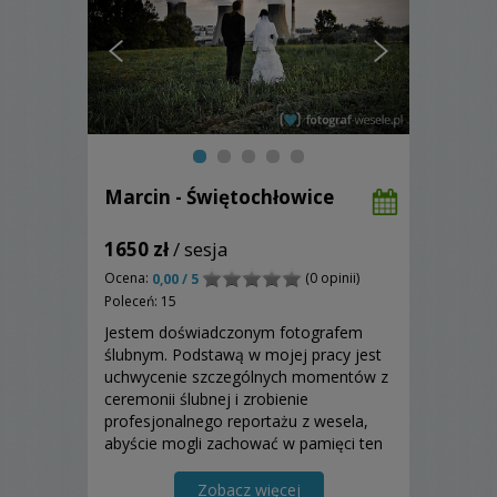
Marcin - Świętochłowice
1650 zł
/ sesja
Ocena:
(0 opinii)
0,00 / 5
Poleceń: 15
Jestem doświadczonym fotografem
ślubnym. Podstawą w mojej pracy jest
uchwycenie szczególnych momentów z
ceremonii ślubnej i zrobienie
profesjonalnego reportażu z wesela,
abyście mogli zachować w pamięci ten
jeden z najważniejszych dni w życiu. ----
-- Promocyjna cena 2017 ------
Zobacz więcej