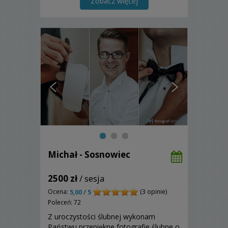
Zobacz więcej
Michał - Sosnowiec
2500 zł
/ sesja
Ocena:
(3 opinie)
5,00 / 5
Poleceń: 72
Z uroczystości ślubnej wykonam
Państwu przepiękne fotografie ślubne o