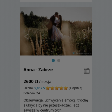
staram się podejść niestandardow...
Anna - Zabrze
2600 zł
/ sesja
Ocena:
(1 opinia)
5,00 / 5
Poleceń: 24
Obserwacja, uchwycenie emocji, trochę
z ukrycia by nie przeszkadzać, lecz
zawsze w centrum tych