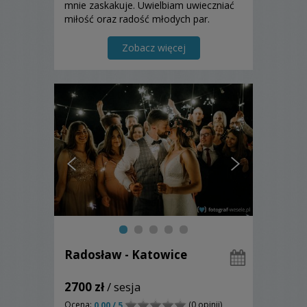
mnie zaskakuje. Uwielbiam uwieczniać
miłość oraz radość młodych par.
Prywatnie mama i żona wspaniałej
rodziny. Zapraszam do współpracy.
Zobacz więcej
Radosław - Katowice
2700 zł
/ sesja
Ocena:
(0 opinii)
0,00 / 5