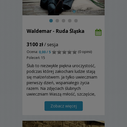
Waldemar - Ruda Śląska
3100 zł
/ sesja
Ocena:
(0 opinii)
0,00 / 5
Poleceń: 15
Ślub to niezwykle piękna uroczystość,
podczas której zakochani ludzie stają
się małżeństwem. Ja tylko uwieczniam
pierwszy dzień, wspaniałego życia
razem. Na zdjęciach ślubnych
uwieczniam Waszą miłość, szczęście,
radość, uśmiechy, wzruszenia i inne
emocje. Zapraszam!
Zobacz więcej