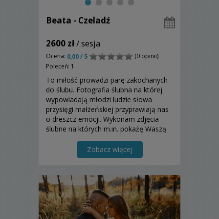
Beata - Czeladź
2600 zł
/ sesja
Ocena:
(0 opinii)
0,00 / 5
Poleceń: 1
To miłość prowadzi parę zakochanych
do ślubu. Fotografia ślubna na której
wypowiadają młodzi ludzie słowa
przysięgi małżeńskiej przyprawiają nas
o dreszcz emocji. Wykonam zdjęcia
ślubne na których m.in. pokażę Waszą
miłość, szczęście, radość…Zapraszam
do zapoznania się z moją ofertą.
Zobacz więcej