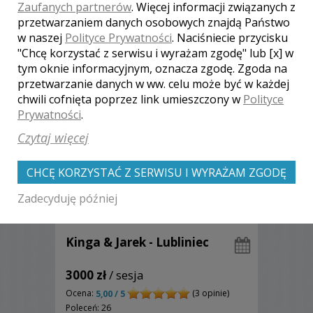
Zaufanych partnerów
. Więcej informacji związanych z
przetwarzaniem danych osobowych znajdą Państwo
Zobacz więcej
w naszej
Polityce Prywatności
. Naciśniecie przycisku
"Chcę korzystać z serwisu i wyrażam zgodę" lub [x] w
tym oknie informacyjnym, oznacza zgodę. Zgoda na
przetwarzanie danych w ww. celu może być w każdej
chwili cofnięta poprzez link umieszczony w
Polityce
Prywatności
.
Czytaj więcej
CHCĘ KORZYSTAĆ Z SERWISU I WYRAŻAM ZGODĘ
Zadecyduję później
Kinga & Jarek - Lubliniec
3000 zł
/ sesja
Ocena:
(3 opinie)
5,00 / 5
Poleceń: 26