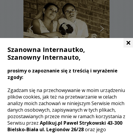
×
Szanowna Internautko,
Szanowny Internauto,
Wojciech - Zabrze
prosimy o zapoznanie się z treścią i wyrażenie
zgody:
3000 zł
/ sesja
Ocena:
(0 opinii)
Zgadzam się na przechowywanie w moim urządzeniu
0,00 / 5
Poleceń: 5
plików cookies, jak też na przetwarzanie w celach
analizy moich zachowań w niniejszym Serwisie moich
Indywidualne podejście do każdej
danych osobowych, zapisywanych w tych plikach,
uroczystości, profesjonalizm, wysoka
jakość zdjęć oraz niezawodność.
pozostawianych przeze mnie w ramach korzystania z
Serwisu przez
Aplikuj.pl Paweł Strykowski 43-300
Bielsko-Biała ul. Legionów 26/28
oraz jego