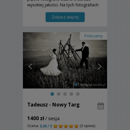
wysokiej jakości. Na tych fotografiach
pokażemy nie tylko ważne momenty z
uroczystości, ale też Waszą miłość,
Zobacz więcej
radość, szczęście...
Polecamy
Tadeusz - Nowy Targ
1400 zł
/ sesja
Ocena:
(3 opinie)
5,00 / 5