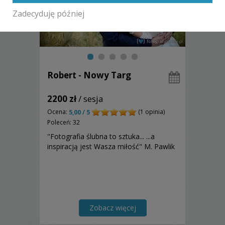
Zadecyduję później
Robert - Nowy Targ
2200 zł
/ sesja
Ocena:
(1 opinia)
5,00 / 5
Poleceń: 32
"Fotografia ślubna to sztuka... ...a
inspiracją jest Wasza miłość" M. Pawlik
Zobacz więcej