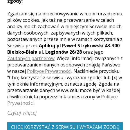
zgody:
Robert - Nowy Targ
Zgadzam się na przechowywanie w moim urządzeniu
plików cookies, jak też na przetwarzanie w celach
2499 zł
/ sesja
analizy moich zachowań w niniejszym Serwisie moich
Ocena:
(15 opinii)
5,00 / 5
danych osobowych, zapisywanych w tych plikach,
Poleceń: 250
pozostawianych przeze mnie w ramach korzystania z
Zapraszam wszystkich, którzy za kilka
Serwisu przez
Aplikuj.pl Paweł Strykowski 43-300
lat chcą wspominać piękne chwile dnia
Bielsko-Biała ul. Legionów 26/28
oraz jego
ślubu i właśnie przez zdjęcia do nich
Zaufanych partnerów
. Więcej informacji związanych z
powrócić.
przetwarzaniem danych osobowych znajdą Państwo
w naszej
Polityce Prywatności
. Naciśniecie przycisku
"Chcę korzystać z serwisu i wyrażam zgodę" lub [x] w
tym oknie informacyjnym, oznacza zgodę. Zgoda na
Zobacz więcej
przetwarzanie danych w ww. celu może być w każdej
chwili cofnięta poprzez link umieszczony w
Polityce
Prywatności
.
Czytaj więcej
CHCĘ KORZYSTAĆ Z SERWISU I WYRAŻAM ZGODĘ