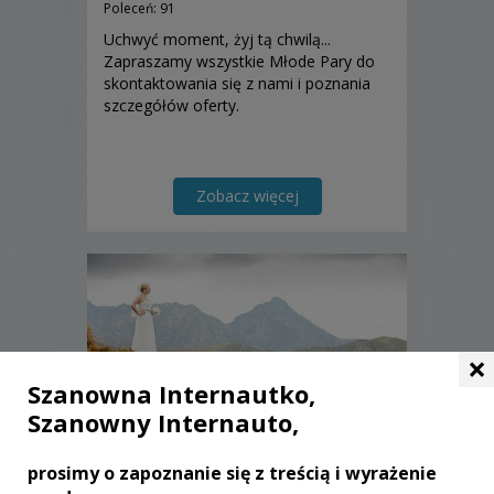
Poleceń: 91
Uchwyć moment, żyj tą chwilą...
Zapraszamy wszystkie Młode Pary do
skontaktowania się z nami i poznania
szczegółów oferty.
Zobacz więcej
×
Szanowna Internautko,
Szanowny Internauto,
prosimy o zapoznanie się z treścią i wyrażenie