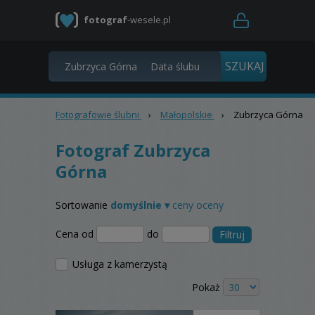
fotograf
-wesele.pl
Fotografowie ślubni
›
Małopolskie
›
Zubrzyca Górna
Fotograf Zubrzyca
Górna
Sortowanie
domyślnie ▾
ceny
oceny
Cena od
do
Filtruj
Usługa z kamerzystą
Pokaż