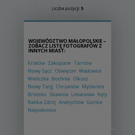
Liczba pozycji:
5
WOJEWÓDZTWO MAŁOPOLSKIE –
ZOBACZ LISTĘ FOTOGRAFÓW Z
INNYCH MIAST:
Kraków
Zakopane
Tarnów
Nowy Sącz
Oświęcim
Wadowice
Wieliczka
Bochnia
Olkusz
Nowy Targ
Chrzanów
Myślenice
Brzesko
Skawina
Limanowa
Kęty
Rabka-Zdrój
Andrychów
Gorlice
Niepołomice