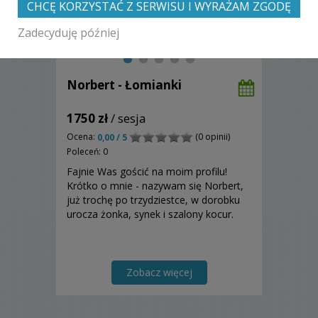
CHCĘ KORZYSTAĆ Z SERWISU I WYRAŻAM ZGODĘ
Zadecyduję później
Norbert - Łomianki
1750 zł
/ sesja
Ocena:
(0 opinii)
0,00 / 5
Poleceń: 0
Fajnie Was gościć na moim profilu!
Krótko o mnie - nazywam się Norbert,
już trochę po trzydziestce, w dorobku
urocza żonka, synek i szalony kocur.
Zobacz więcej