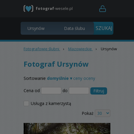
fotograf
-wesele.pl
Fotografowie ślubni
›
Mazowieckie
›
Ursynów
Fotograf Ursynów
Sortowanie
domyślnie ▾
ceny
oceny
Cena od
do
Filtruj
Usługa z kamerzystą
Pokaż