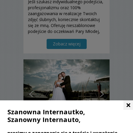
Jeśli szukasz indywidualnego podejścia,
profesjonalizmu oraz 100%
zaangażowania w realizacje Twoich
zdjęć ślubnych, koniecznie skontaktuj
się ze mną. Oferuję nieszablonowe
podejście do oczekiwań Pary Młodej,
elastyczny cennik i zakres usług.
Zobacz więcej
×
Szanowna Internautko,
Szanowny Internauto,