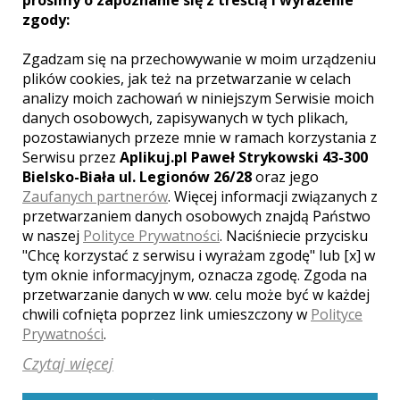
prosimy o zapoznanie się z treścią i wyrażenie
Grzegorz - Warszawa
zgody:
1250 zł
/ sesja
Zgadzam się na przechowywanie w moim urządzeniu
Ocena:
(1 opinia)
5,00 / 5
plików cookies, jak też na przetwarzanie w celach
Poleceń: 21
analizy moich zachowań w niniejszym Serwisie moich
Fotograf z wykształcenia i z pasji.
danych osobowych, zapisywanych w tych plikach,
Wieloletnie doświadczenie w różnych
pozostawianych przeze mnie w ramach korzystania z
dziedzinach fotografii pozwala mi
Serwisu przez
Aplikuj.pl Paweł Strykowski 43-300
unikać rutyny i szukać nieszablonowych
Bielsko-Biała ul. Legionów 26/28
oraz jego
rozwiązań.
Zaufanych partnerów
. Więcej informacji związanych z
przetwarzaniem danych osobowych znajdą Państwo
w naszej
Polityce Prywatności
. Naciśniecie przycisku
Zobacz więcej
"Chcę korzystać z serwisu i wyrażam zgodę" lub [x] w
tym oknie informacyjnym, oznacza zgodę. Zgoda na
przetwarzanie danych w ww. celu może być w każdej
chwili cofnięta poprzez link umieszczony w
Polityce
Prywatności
.
Czytaj więcej