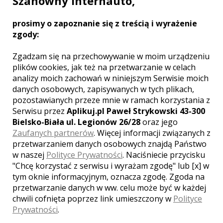
Szanowny Internauto,
instytucji publicznej, w której pełnię
między innymi rolę fotografa.
Zobacz więcej
prosimy o zapoznanie się z treścią i wyrażenie
zgody:
Zgadzam się na przechowywanie w moim urządzeniu
plików cookies, jak też na przetwarzanie w celach
Liczba pozycji:
1
analizy moich zachowań w niniejszym Serwisie moich
danych osobowych, zapisywanych w tych plikach,
pozostawianych przeze mnie w ramach korzystania z
Serwisu przez
Aplikuj.pl Paweł Strykowski 43-300
Bielsko-Biała ul. Legionów 26/28
oraz jego
Zaufanych partnerów
. Więcej informacji związanych z
WOJEWÓDZTWO MAZOWIECKIE –
ZOBACZ LISTĘ FOTOGRAFÓW Z
przetwarzaniem danych osobowych znajdą Państwo
INNYCH MIAST:
w naszej
Polityce Prywatności
. Naciśniecie przycisku
"Chcę korzystać z serwisu i wyrażam zgodę" lub [x] w
Warszawa
Radom
Piaseczno
tym oknie informacyjnym, oznacza zgodę. Zgoda na
Pruszków
Legionowo
Płock
Otwock
przetwarzanie danych w ww. celu może być w każdej
Mińsk Mazowiecki
Siedlce
chwili cofnięta poprzez link umieszczony w
Polityce
Nowy Dwór Mazowiecki
Sochaczew
Prywatności
.
Grodzisk Mazowiecki
Wyszków