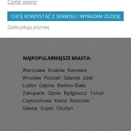
Czytaj więcej
Marki
Wołomin
Konstancin-Jeziorna
Żyrardów
Grójec
Ostrołęka
CHCĘ KORZYSTAĆ Z SERWISU I WYRAŻAM ZGODĘ
Łomianki
Zadecyduję później
NAJPOPULARNIEJSZE MIASTA:
Warszawa
Kraków
Katowice
Wrocław
Poznań
Gdańsk
Łódź
Lublin
Gdynia
Bielsko-Biała
Zakopane
Opole
Bydgoszcz
Toruń
Częstochowa
Kielce
Rzeszów
Gliwice
Sopot
Olsztyn