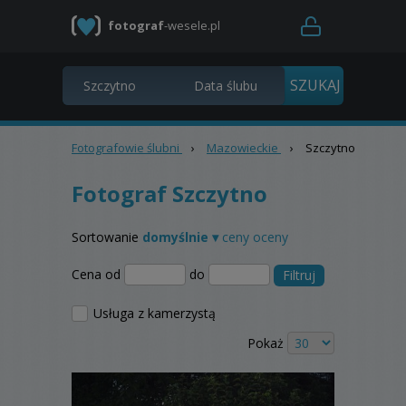
fotograf
-wesele.pl
Fotografowie ślubni
›
Mazowieckie
›
Szczytno
Fotograf Szczytno
Sortowanie
domyślnie ▾
ceny
oceny
Cena od
do
Filtruj
Usługa z kamerzystą
Pokaż