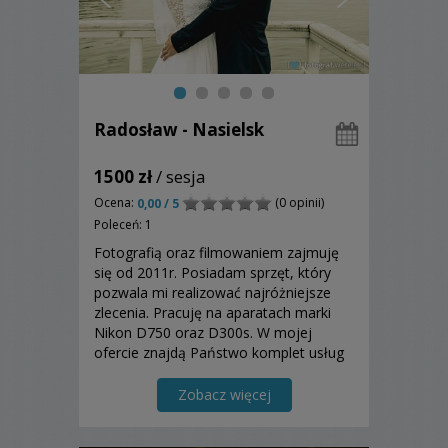
Radosław - Nasielsk
1500 zł
/ sesja
Ocena:
(0 opinii)
0,00 / 5
Poleceń: 1
Fotografią oraz filmowaniem zajmuję
się od 2011r. Posiadam sprzęt, który
pozwala mi realizować najróżniejsze
zlecenia. Pracuję na aparatach marki
Nikon D750 oraz D300s. W mojej
ofercie znajdą Państwo komplet usług
związanych z obsługą uroczystości w
zakresie Foto-Video.
Zobacz więcej