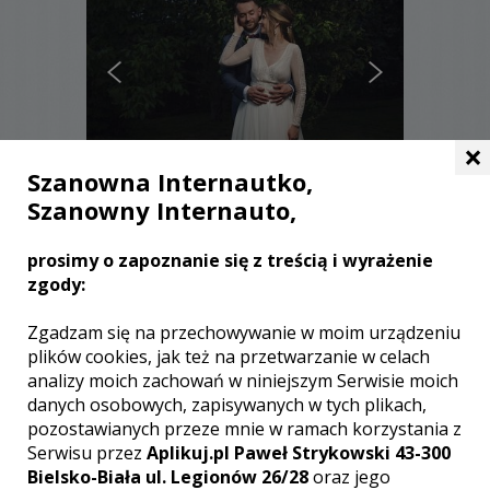
×
Szanowna Internautko,
Szanowny Internauto,
Piotr - Białystok
prosimy o zapoznanie się z treścią i wyrażenie
3000 zł
/ sesja
zgody:
Ocena:
(0 opinii)
0,00 / 5
Poleceń: 0
Zgadzam się na przechowywanie w moim urządzeniu
Fotografia od lat jest moją wielką pasją
plików cookies, jak też na przetwarzanie w celach
i czerpię z niej ogromną radość. Nigdy
analizy moich zachowań w niniejszym Serwisie moich
nie stoję w miejscu - ciągle doskonalę
danych osobowych, zapisywanych w tych plikach,
swój warsztat, który bezustannie
pozostawianych przeze mnie w ramach korzystania z
szlifuję na rozmaitych warsztatach i
Serwisu przez
Aplikuj.pl Paweł Strykowski 43-300
kursach. Na co dzień pracuję w dużej
Bielsko-Biała ul. Legionów 26/28
oraz jego
instytucji publicznej, w której pełnię