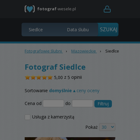
fotograf
-wesele.pl
Fotografowie ślubni
›
Mazowieckie
›
Siedlce
Fotograf Siedlce
/
z
opinii
5,00
5
5
Sortowanie
domyślnie ▴
ceny
oceny
Cena od
do
Filtruj
Usługa z kamerzystą
Pokaż