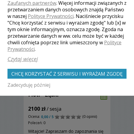
Zaufanych partnerów
. Więcej informacji związanych z
między innymi rolę fotografa.
Zobacz więcej
przetwarzaniem danych osobowych znajdą Państwo
w naszej
Polityce Prywatności
. Naciśniecie przycisku
"Chcę korzystać z serwisu i wyrażam zgodę" lub [x] w
tym oknie informacyjnym, oznacza zgodę. Zgoda na
przetwarzanie danych w ww. celu może być w każdej
chwili cofnięta poprzez link umieszczony w
Polityce
Prywatności
.
Czytaj więcej
CHCĘ KORZYSTAĆ Z SERWISU I WYRAŻAM ZGODĘ
Zadecyduję później
Piotr - Ząbki
2100 zł
/ sesja
Ocena:
(0 opinii)
0,00 / 5
Poleceń: 0
Witajcie! Zapraszam do zapoznania się