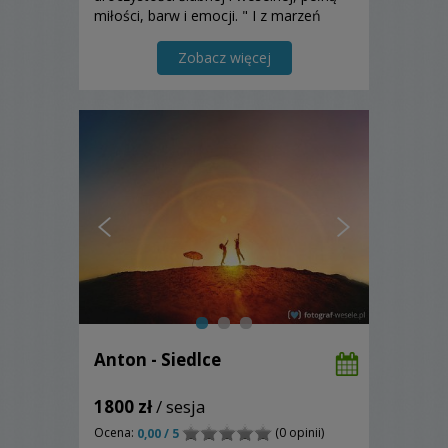
miłości, barw i emocji. " I z marzeń
można zrobić konfitury. Trzeba tylko
dodać owoce i cukier" (Stanisław Jerzy
Zobacz więcej
Lenc)
Anton - Siedlce
1800 zł
/ sesja
Ocena:
(0 opinii)
0,00 / 5