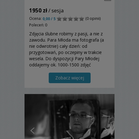
1950 zł
/ sesja
Ocena:
(0 opinii)
0,00 / 5
Poleceń: 0
Zdjęcia ślubne robimy z pasji, a nie z
zawodu. Para Młoda ma fotografa (a
nie odwrotnie) cały dzień: od
przygotowań, po oczepiny w trakcie
wesela. Do dyspozycji Pary Młodej
oddajemy ok. 1000-1500 zdjęć
cyfrowych oraz album ślubny w
tradycyjnej formie. LiveViewPhoto -
Zobacz więcej
zdjęcia wyświetlane na weselu tuż po
ich zrobieniu - w cenie pakietu....