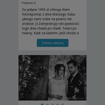
Poleceń: 0
Za jedyne 1999 zł oferuję Wam
fotoreportaż z dnia Waszego ślubu
jakiego sami sobie na pewno nie
zrobicie :)) Zarejestruję rzeczywistość
tego dnia chwila po chwili. Twarz po
twarzy. Kadr za kadrem. Jeśli chodzi o
treść, oferuję Wam prawdę i tylko
prawdę.
Zobacz więcej