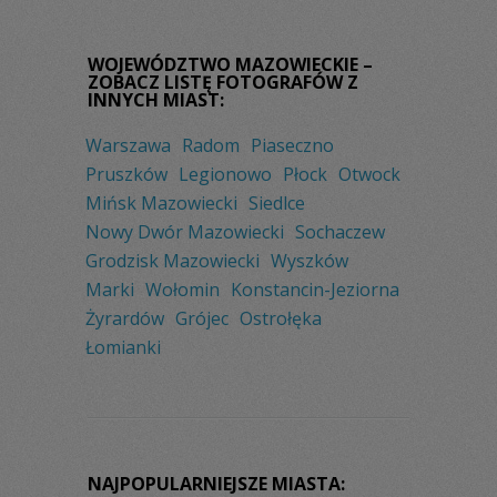
WOJEWÓDZTWO MAZOWIECKIE –
ZOBACZ LISTĘ FOTOGRAFÓW Z
INNYCH MIAST:
Warszawa
Radom
Piaseczno
Pruszków
Legionowo
Płock
Otwock
Mińsk Mazowiecki
Siedlce
Nowy Dwór Mazowiecki
Sochaczew
Grodzisk Mazowiecki
Wyszków
Marki
Wołomin
Konstancin-Jeziorna
Żyrardów
Grójec
Ostrołęka
Łomianki
NAJPOPULARNIEJSZE MIASTA: