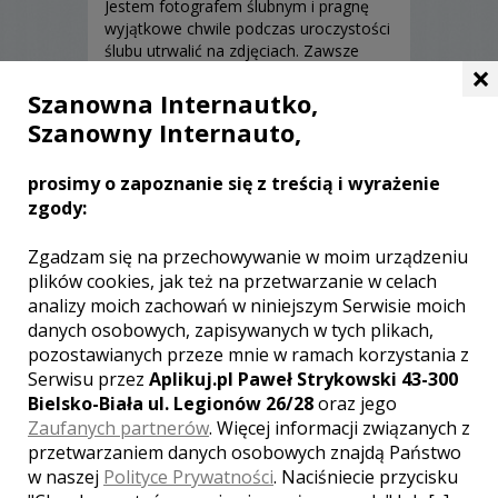
Jestem fotografem ślubnym i pragnę
wyjątkowe chwile podczas uroczystości
ślubu utrwalić na zdjęciach. Zawsze
×
można do nich powrócić, pooglądać i
przeżyć piękne chwile na nowo.
Szanowna Internautko,
Fotografia ślubna jest wspaniałą
Szanowny Internauto,
pamiątką z uroczystości ślubu i musi
być w sposób profesjonalny wykonana.
Zobacz więcej
prosimy o zapoznanie się z treścią i wyrażenie
Zapraszam.
zgody:
Zgadzam się na przechowywanie w moim urządzeniu
plików cookies, jak też na przetwarzanie w celach
analizy moich zachowań w niniejszym Serwisie moich
danych osobowych, zapisywanych w tych plikach,
pozostawianych przeze mnie w ramach korzystania z
Serwisu przez
Aplikuj.pl Paweł Strykowski 43-300
Bielsko-Biała ul. Legionów 26/28
oraz jego
Zaufanych partnerów
. Więcej informacji związanych z
przetwarzaniem danych osobowych znajdą Państwo
w naszej
Polityce Prywatności
. Naciśniecie przycisku