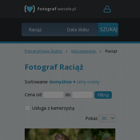
fotograf
-wesele.pl
Fotografowie ślubni
›
Mazowieckie
›
Raciąż
Fotograf Raciąż
Sortowanie
domyślnie ▾
ceny
oceny
Cena od
do
Filtruj
Usługa z kamerzystą
Pokaż