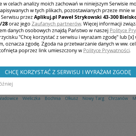
e w celach analizy moich zachowań w niniejszym Serwisie m
apisywanych w tych plikach, pozostawianych przeze mnie w
z Serwisu przez
Aplikuj.pl Paweł Strykowski 43-300 Bielsko
/28
oraz jego
Zaufanych partnerów
. Więcej informacji zwią
em danych osobowych znajdą Państwo w naszej
Polityce Pr
Liczba pozycji:
1
rzycisku "Chcę korzystać z serwisu i wyrażam zgodę" lub [x]
m, oznacza zgodę. Zgoda na przetwarzanie danych w ww. ce
 cofnięta poprzez link umieszczony w
Polityce Prywatności
.
CHCĘ KORZYSTAĆ Z SERWISU I WYRAŻAM ZGODĘ
óźniej
 FOTOGRAFÓW Z INNYCH MIAST:
Wadowice
Wieliczka
Bochnia
Olkusz
Nowy Targ
Chrzanów
M