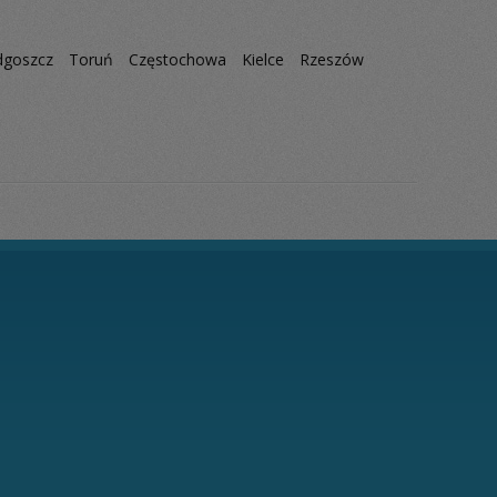
dgoszcz
Toruń
Częstochowa
Kielce
Rzeszów