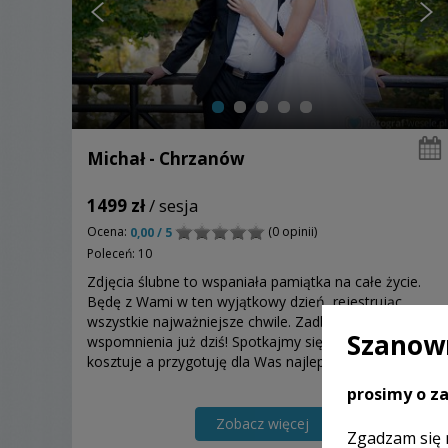
Michał - Chrzanów
1499 zł
/ sesja
Ocena:
(0 opinii)
0,00 / 5
Poleceń: 10
Zdjęcia ślubne to wspaniała pamiątka na całe życie.
Będę z Wami w ten wyjątkowy dzień, rejestrując
wszystkie najważniejsze chwile. Zadbajcie o swoje
Szanown
wspomnienia już dziś! Spotkajmy się - to nic nie
kosztuje a przygotuję dla Was najlepszą ofertę!
prosimy o za
Zobacz więcej
Zgadzam się 