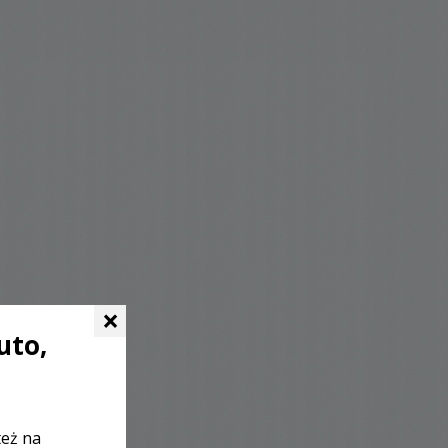
×
uto,
też na