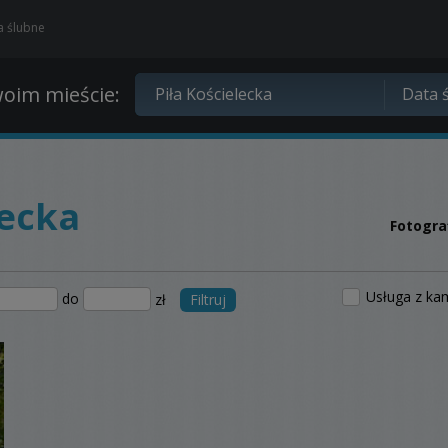
ia ślubne
oim mieście:
lecka
Fotograf
Usługa z ka
do
zł
Filtruj