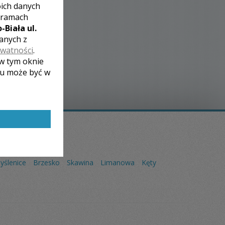
oich danych
 ramach
-Biała ul.
zanych z
ywatności
.
 w tym oknie
lu może być w
yślenice
Brzesko
Skawina
Limanowa
Kęty