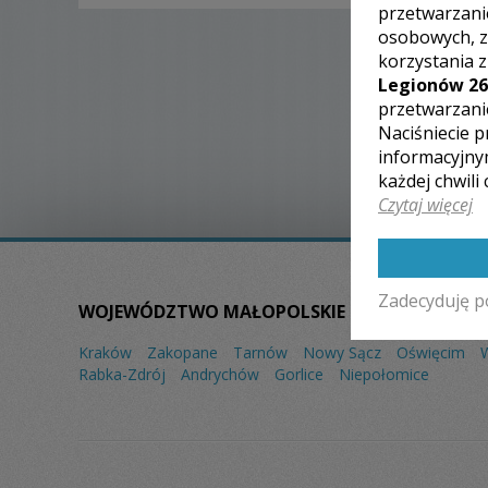
przetwarzani
osobowych, z
korzystania 
Legionów 26
przetwarzani
Naciśniecie p
informacyjny
każdej chwili
Czytaj więcej
Zadecyduję p
WOJEWÓDZTWO MAŁOPOLSKIE – ZOBACZ LISTĘ
Kraków
Zakopane
Tarnów
Nowy Sącz
Oświęcim
Rabka-Zdrój
Andrychów
Gorlice
Niepołomice