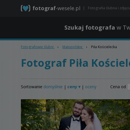
fotograf
-wesele.pl
Fotografia ślubna i zdjęc
Szukaj fotografa
w Tw
Fotografowie ślubni
›
Małopolskie
›
Piła Kościelecka
Fotograf Piła Koście
Sortowanie
domyślnie
ceny ▾
oceny
Cena od
|
|