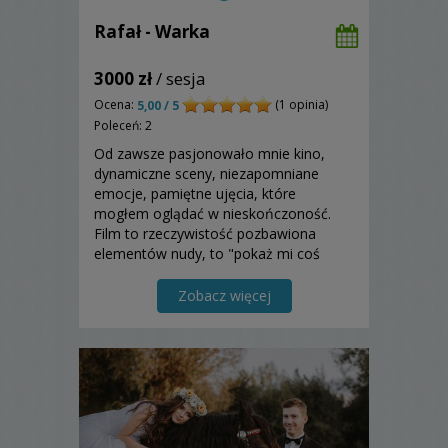
Rafał - Warka
3000 zł
/ sesja
Ocena:
(1 opinia)
5,00 / 5
Poleceń: 2
Od zawsze pasjonowało mnie kino,
dynamiczne sceny, niezapomniane
emocje, pamiętne ujęcia, które
mogłem oglądać w nieskończoność.
Film to rzeczywistość pozbawiona
elementów nudy, to "pokaż mi coś
ciekawego…". Chciałem przenieść
magię srebrnego ekranu na fotografię.
Zobacz więcej
Tysiące obejrzanych filmów rozwinęł