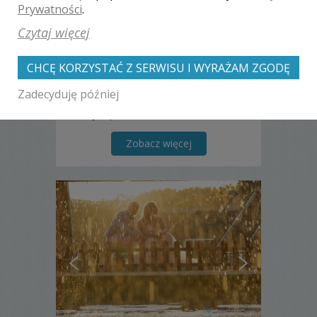
Prywatności
.
Ocena:
(0 opinii)
0,00 / 5
Poleceń: 2
Czytaj więcej
Nazywam się Daniel. Fotografią
zajmuję się od kilku lat. Nie ingeruję w
CHCĘ KORZYSTAĆ Z SERWISU I WYRAŻAM ZGODĘ
wydarzenia, a jedynie staram się je
uwiecznić na zdjęciach. Tylko w ten
Zadecyduję później
sposób powstaje prawdziwy, pełen
emocji reportaż.
Zobacz więcej