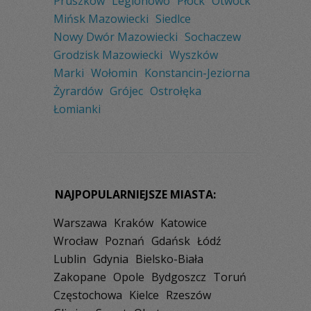
Pruszków
Legionowo
Płock
Otwock
Mińsk Mazowiecki
Siedlce
Nowy Dwór Mazowiecki
Sochaczew
Grodzisk Mazowiecki
Wyszków
Marki
Wołomin
Konstancin-Jeziorna
Żyrardów
Grójec
Ostrołęka
Łomianki
NAJPOPULARNIEJSZE MIASTA:
Warszawa
Kraków
Katowice
Wrocław
Poznań
Gdańsk
Łódź
Lublin
Gdynia
Bielsko-Biała
Zakopane
Opole
Bydgoszcz
Toruń
Częstochowa
Kielce
Rzeszów