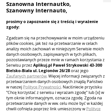
emocje jakie towarzyszą Wam w tym
Szanowna Internautko,
dniu. Fotografie ślubne są najcenniejszą
Szanowny Internauto,
pamiątką na długie lata.
Zobacz więcej
prosimy o zapoznanie się z treścią i wyrażenie
zgody:
Zgadzam się na przechowywanie w moim urządzeniu
plików cookies, jak też na przetwarzanie w celach
analizy moich zachowań w niniejszym Serwisie moich
danych osobowych, zapisywanych w tych plikach,
pozostawianych przeze mnie w ramach korzystania z
Serwisu przez
Aplikuj.pl Paweł Strykowski 43-300
Bielsko-Biała ul. Legionów 26/28
oraz jego
Zaufanych partnerów
. Więcej informacji związanych z
przetwarzaniem danych osobowych znajdą Państwo
w naszej
Polityce Prywatności
. Naciśniecie przycisku
"Chcę korzystać z serwisu i wyrażam zgodę" lub [x] w
Daniel - Piaseczno
tym oknie informacyjnym, oznacza zgodę. Zgoda na
przetwarzanie danych w ww. celu może być w każdej
1900 zł
/ sesja
chwili cofnięta poprzez link umieszczony w
Polityce