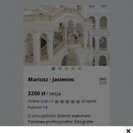
Mariusz - Jasieniec
3200 zł
/ sesja
Ocena:
(0 opinii)
0,00 / 5
Poleceń: 14
Z uroczystości ślubnej wykonam
Państwu profesjonalne fotografie
×
przedstawiające niepowtarzalne chwile i