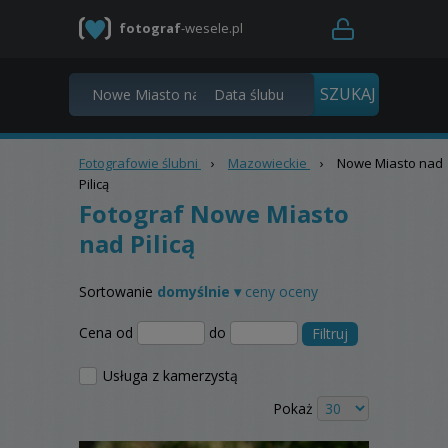
fotograf
-wesele.pl
Fotografowie ślubni
›
Mazowieckie
›
Nowe Miasto nad
Pilicą
Fotograf Nowe Miasto
nad Pilicą
Sortowanie
domyślnie ▾
ceny
oceny
Cena od
do
Filtruj
Usługa z kamerzystą
Pokaż