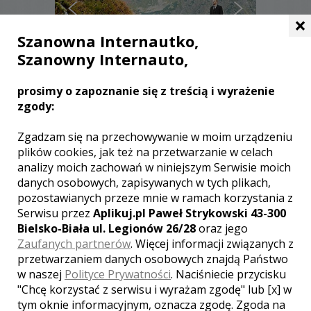
×
Szanowna Internautko,
Szanowny Internauto,
prosimy o zapoznanie się z treścią i wyrażenie
Robert - Nowy Targ
zgody:
2499 zł
/ sesja
Zgadzam się na przechowywanie w moim urządzeniu
plików cookies, jak też na przetwarzanie w celach
Ocena:
(15 opinii)
5,00 / 5
analizy moich zachowań w niniejszym Serwisie moich
Poleceń: 250
danych osobowych, zapisywanych w tych plikach,
Zapraszam wszystkich, którzy za kilka
pozostawianych przeze mnie w ramach korzystania z
lat chcą wspominać piękne chwile dnia
Serwisu przez
Aplikuj.pl Paweł Strykowski 43-300
ślubu i właśnie przez zdjęcia do nich
powrócić.
Bielsko-Biała ul. Legionów 26/28
oraz jego
Zaufanych partnerów
. Więcej informacji związanych z
przetwarzaniem danych osobowych znajdą Państwo
w naszej
Polityce Prywatności
. Naciśniecie przycisku
Zobacz więcej
"Chcę korzystać z serwisu i wyrażam zgodę" lub [x] w
tym oknie informacyjnym, oznacza zgodę. Zgoda na