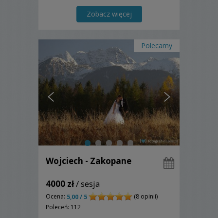
Zobacz więcej
Polecamy
Wojciech - Zakopane
4000 zł
/ sesja
Ocena:
(8 opinii)
5,00 / 5
Poleceń: 112