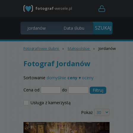
fotograf
-wesele.pl
Fotografowie ślubni
›
Małopolskie
›
Jordanów
Fotograf Jordanów
Sortowanie
domyślnie
ceny ▾
oceny
Cena od
do
Filtruj
Usługa z kamerzystą
Pokaż