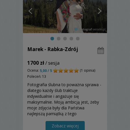
Marek - Rabka-Zdrój
1700 zł
/ sesja
Ocena:
(1 opinia)
5,00 / 5
Poleceń: 13
Fotografia ślubna to poważna sprawa -
dlatego każdy ślub traktuje
indywidualnie i angażuje się
maksymalnie. Moją ambicją jest, żeby
moje zdjęcia były dla Państwa
najlepszą pamiątką z tego
szczególnego dnia Stawiam na jakość
zdjęć i miłą obsługę
Zobacz więcej