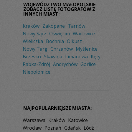
WOJEWÓDZTWO MAŁOPOLSKIE –
ZOBACZ LISTĘ FOTOGRAFÓW Z
INNYCH MIAST:
Kraków
Zakopane
Tarnów
Nowy Sącz
Oświęcim
Wadowice
Wieliczka
Bochnia
Olkusz
Nowy Targ
Chrzanów
Myślenice
Brzesko
Skawina
Limanowa
Kęty
Rabka-Zdrój
Andrychów
Gorlice
Niepołomice
NAJPOPULARNIEJSZE MIASTA:
Warszawa
Kraków
Katowice
Wrocław
Poznań
Gdańsk
Łódź