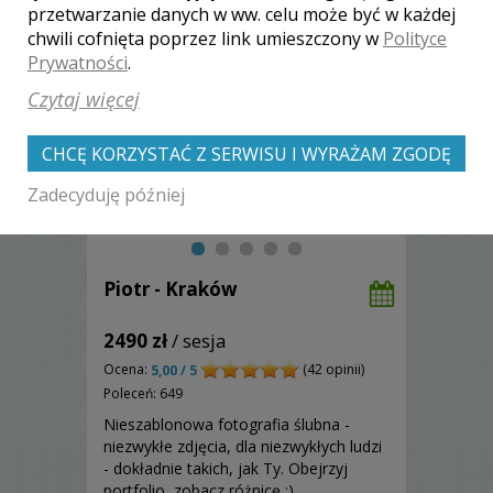
przetwarzanie danych w ww. celu może być w każdej
chwili cofnięta poprzez link umieszczony w
Polityce
Prywatności
.
Czytaj więcej
CHCĘ KORZYSTAĆ Z SERWISU I WYRAŻAM ZGODĘ
Zadecyduję później
Piotr - Kraków
2490 zł
/ sesja
Ocena:
(42 opinii)
5,00 / 5
Poleceń: 649
Nieszablonowa fotografia ślubna -
niezwykłe zdjęcia, dla niezwykłych ludzi
- dokładnie takich, jak Ty. Obejrzyj
portfolio, zobacz różnicę :)