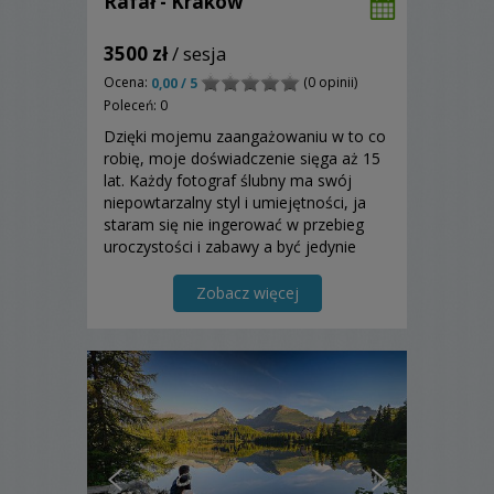
Rafał - Kraków
3500 zł
/ sesja
Ocena:
(0 opinii)
0,00 / 5
Poleceń: 0
Dzięki mojemu zaangażowaniu w to co
robię, moje doświadczenie sięga aż 15
lat. Każdy fotograf ślubny ma swój
niepowtarzalny styl i umiejętności, ja
staram się nie ingerować w przebieg
uroczystości i zabawy a być jedynie
"niewidocznym świadkiem". Dzięki
takiemu podejściu staram się znaleźć u
Zobacz więcej
Was jako