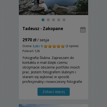
Tadeusz - Zakopane
2970 zł
/ sesja
Ocena:
(2 opinie)
5,00 / 5
Poleceń: 128
Fotografia Ślubna. Zapraszam do
kontaktu e-mail dzięki czemu
otrzymacie obszerne portfolio moich
prac. Jestem fotografem ślubnym i
staram się wykonać w sposób
profesjonalny i nowoczesny fotografie
ślubne, zdjęcia z pleneru ślubnego, a to
wszystko dla wyjątkowych wspomnień -
Zobacz więcej
zapraszam.