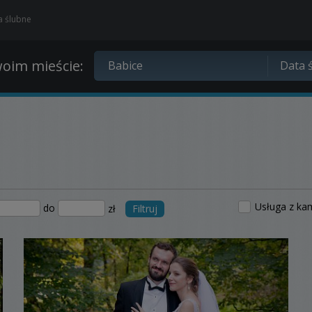
ia ślubne
oim mieście:
Usługa z ka
do
zł
Filtruj