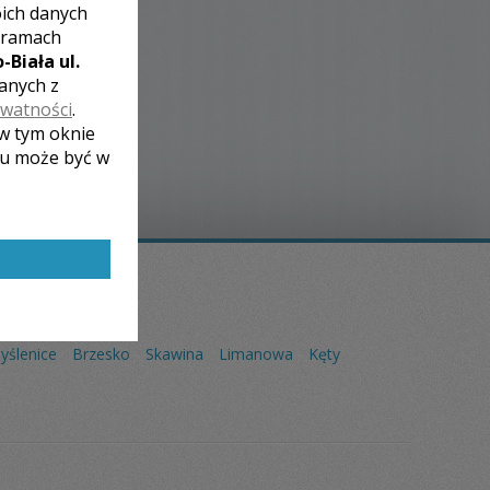
oich danych
 ramach
-Biała ul.
zanych z
ywatności
.
 w tym oknie
lu może być w
yślenice
Brzesko
Skawina
Limanowa
Kęty