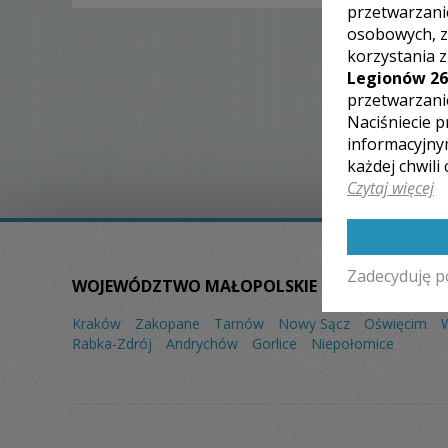
przetwarzani
osobowych, z
korzystania 
Legionów 26
przetwarzani
Naciśniecie p
informacyjny
każdej chwili
Czytaj więcej
Zadecyduję p
WOJEWÓDZTWO MAŁOPOLSKIE – ZOBACZ LISTĘ
Kraków
Zakopane
Tarnów
Nowy Sącz
Oświęcim
Rabka-Zdrój
Andrychów
Gorlice
Niepołomice