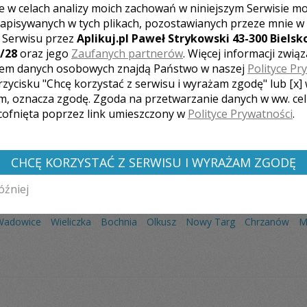
e w celach analizy moich zachowań w niniejszym Serwisie m
apisywanych w tych plikach, pozostawianych przeze mnie w
z Serwisu przez
Aplikuj.pl Paweł Strykowski 43-300 Bielsko
/28
oraz jego
Zaufanych partnerów
. Więcej informacji zwią
em danych osobowych znajdą Państwo w naszej
Polityce Pr
Liczba pozycji:
2
rzycisku "Chcę korzystać z serwisu i wyrażam zgodę" lub [x]
m, oznacza zgodę. Zgoda na przetwarzanie danych w ww. ce
 cofnięta poprzez link umieszczony w
Polityce Prywatności
.
CHCĘ KORZYSTAĆ Z SERWISU I WYRAŻAM ZGODĘ
óźniej
 FOTOGRAFÓW Z INNYCH MIAST:
Wadowice
Wieliczka
Bochnia
Olkusz
Nowy Targ
Chrzanów
M