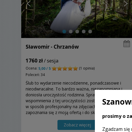
Sławomir - Chrzanów
1760 zł
/ sesja
Ocena:
(1 opinia)
5,00 / 5
Poleceń: 34
Ślub to wydarzenie niecodzienne, ponadczasowe i
nieodwracalne. To bardzo ważna, niezapomniana i
doniosła uroczystość rodzinna. Sprawię, aby Wasze
Szanown
wspomnienia z tej uroczystości zostały uwiecznione
w sposób profesjonalny na zdjęciach. Zapraszam do
zapoznania się z moją ofertą i do skorzystania z niej
prosimy o za
Zobacz więcej
Zgadzam się 