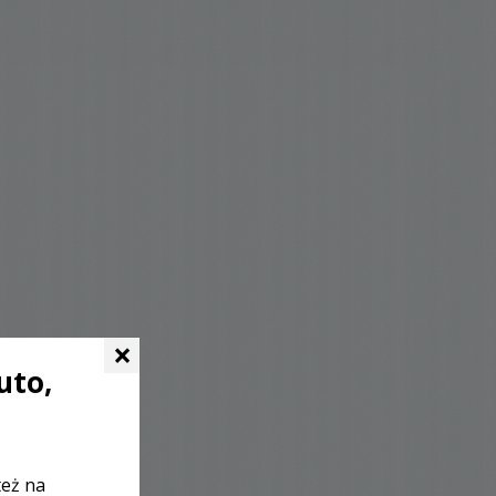
×
uto,
też na