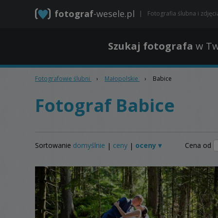
fotograf
-wesele.pl
Fotografia ślubna i zdjęc
Szukaj fotografa
w Tw
Fotografowie ślubni
›
Małopolskie
›
Babice
Fotograf Babice
Sortowanie
domyślnie
ceny
oceny ▾
Cena od
|
|