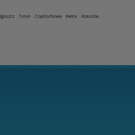
dgoszcz
Toruń
Częstochowa
Kielce
Rzeszów