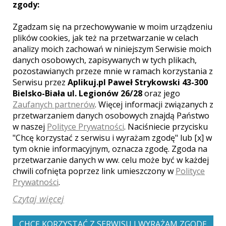
Aleksandra - Rzeszów
zgody:
2150 zł
/ sesja
Zgadzam się na przechowywanie w moim urządzeniu
plików cookies, jak też na przetwarzanie w celach
Ocena:
(0 opinii)
0,00 / 5
analizy moich zachowań w niniejszym Serwisie moich
Poleceń: 24
danych osobowych, zapisywanych w tych plikach,
Z fotografią mam styczność od
pozostawianych przeze mnie w ramach korzystania z
najmłodszych lat. Przez ostatnie 6 lat
Serwisu przez
Aplikuj.pl Paweł Strykowski 43-300
jestem zawodowym fotografem.
Postanowiłem, że to właśnie praca z
Bielsko-Biała ul. Legionów 26/28
oraz jego
aparatem fotograficzny i ludźmi, będzie
Zaufanych partnerów
. Więcej informacji związanych z
moim sposobem na życie - lepszej
przetwarzaniem danych osobowych znajdą Państwo
decyzji nie mogłem podjąć.
w naszej
Polityce Prywatności
. Naciśniecie przycisku
Zobacz więcej
"Chcę korzystać z serwisu i wyrażam zgodę" lub [x] w
tym oknie informacyjnym, oznacza zgodę. Zgoda na
przetwarzanie danych w ww. celu może być w każdej
chwili cofnięta poprzez link umieszczony w
Polityce
Prywatności
.
Czytaj więcej
CHCĘ KORZYSTAĆ Z SERWISU I WYRAŻAM ZGODĘ