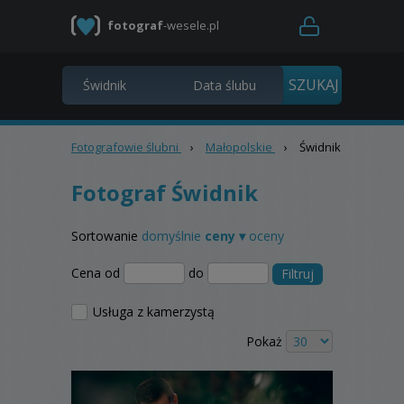
fotograf
-wesele.pl
Fotografowie ślubni
›
Małopolskie
›
Świdnik
Fotograf Świdnik
Sortowanie
domyślnie
ceny ▾
oceny
Cena od
do
Filtruj
Usługa z kamerzystą
Pokaż