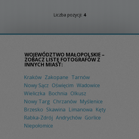
Liczba pozycji:
4
WOJEWÓDZTWO MAŁOPOLSKIE –
ZOBACZ LISTĘ FOTOGRAFÓW Z
INNYCH MIAST:
Kraków
Zakopane
Tarnów
Nowy Sącz
Oświęcim
Wadowice
Wieliczka
Bochnia
Olkusz
Nowy Targ
Chrzanów
Myślenice
Brzesko
Skawina
Limanowa
Kęty
Rabka-Zdrój
Andrychów
Gorlice
Niepołomice