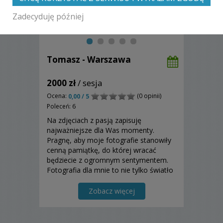
Zadecyduję później
Tomasz - Warszawa
2000 zł
/ sesja
Ocena:
(0 opinii)
0,00 / 5
Poleceń: 6
Na zdjęciach z pasją zapisuję
najważniejsze dla Was momenty.
Pragnę, aby moje fotografie stanowiły
cenną pamiątkę, do której wracać
będziecie z ogromnym sentymentem.
Fotografia dla mnie to nie tylko światło
odbite na kawałku papieru ..to także
emocje i czas, który często udaje sie
Zobacz więcej
zatrzymać. Mój reportaż to seria
naturalnych i spontanicznych ...