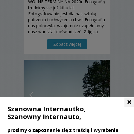
WOLNE TERMINY NA 2020r. Fotografią
trudnimy się już kilku lat.
Fotografowanie jest dla nas sztuką
patrzenia i uchwycenia chwil. Fotografia
nas połączyła, wzajemnie uzupełniamy
nasz warsztat doświadczeń. Zdjęcia
robimy we dwoje, dostarczamy w
albumach ślubnych, fotoksiążkach lub
Zobacz więcej
pudełkach
×
Szanowna Internautko,
Szanowny Internauto,
prosimy o zapoznanie się z treścią i wyrażenie