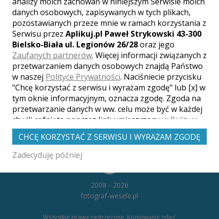
analizy moich zachowań w niniejszym Serwisie moich
danych osobowych, zapisywanych w tych plikach,
pozostawianych przeze mnie w ramach korzystania z
Serwisu przez
Aplikuj.pl Paweł Strykowski 43-300
Bielsko-Biała ul. Legionów 26/28
oraz jego
Zaufanych partnerów
. Więcej informacji związanych z
przetwarzaniem danych osobowych znajdą Państwo
w naszej
Polityce Prywatności
. Naciśniecie przycisku
"Chcę korzystać z serwisu i wyrażam zgodę" lub [x] w
tym oknie informacyjnym, oznacza zgodę. Zgoda na
kontakt
przetwarzanie danych w ww. celu może być w każdej
chwili cofnięta poprzez link umieszczony w
Polityce
Prywatności
.
CHCĘ KORZYSTAĆ Z SERWISU I WYRAŻAM ZGODĘ
Czytaj więcej
Copyright
Zadecyduję później
2008 - 2026
fotograf-wesele.pl
Wszystkie prawa zastrzeżone. Kopiowanie zdjęć