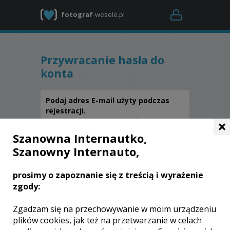
fotograf
-wesele.pl
Przywracanie hasła do
konta
Podaj adres E-mail użyty podczas
rejestracji.
×
Na niego zostanie wysłany link
rozpoczynający procedurę przywracania
Szanowna Internautko,
hasła.
Szanowny Internauto,
prosimy o zapoznanie się z treścią i wyrażenie
Adres E-mail
zgody:
*
Zgadzam się na przechowywanie w moim urządzeniu
plików cookies, jak też na przetwarzanie w celach
PRZYWRÓĆ HASŁO